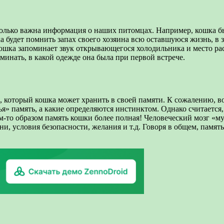
колько важна информация о наших питомцах. Например, кошка быс
а будет помнить запах своего хозяина всю оставшуюся жизнь, в 
 кошка запоминает звук открывающегося холодильника и место рас
инать, в какой одежде она была при первой встрече.
оторый кошка может хранить в своей памяти. К сожалению, во м
я» память, а какие определяются инстинктом. Однако считается,
им-то образом память кошки более полная! Человеческий мозг «м
зни, условия безопасности, желания и т.д. Говоря в общем, пам