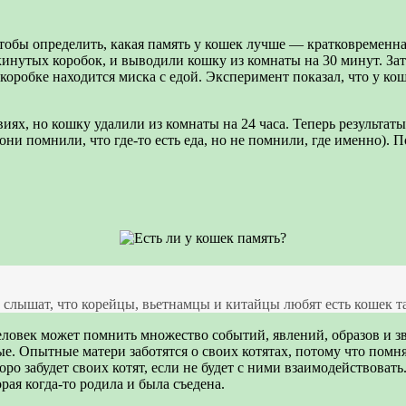
чтобы определить, какая память у кошек лучше — кратковременн
нутых коробок, и выводили кошку из комнаты на 30 минут. Зат
оробке находится миска с едой. Эксперимент показал, что у кош
иях, но кошку удалили из комнаты на 24 часа. Теперь результат
 они помнили, что где-то есть еда, но не помнили, где именно). 
лышат, что корейцы, вьетнамцы и китайцы любят есть кошек так
еловек может помнить множество событий, явлений, образов и з
 Опытные матери заботятся о своих котятах, потому что помнят
ро забудет своих котят, если не будет с ними взаимодействовать
рая когда-то родила и была съедена.