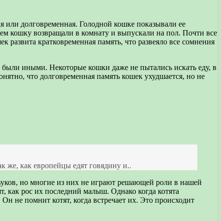
ая или долговременная. Голодной кошке показывали ее
ем кошку возвращали в комнату и выпускали на пол. Почти все
ек развита кратковременная память, что развеяло все сомнения
ы были иными. Некоторые кошки даже не пытались искать еду, в
Понятно, что долговременная память кошек ухудшается, но не
 же, как европейцы едят говядину и..
вуков, но многие из них не играют решающей роли в нашей
, как рос их последний малыш. Однако когда котята
. Он не помнит котят, когда встречает их. Это происходит