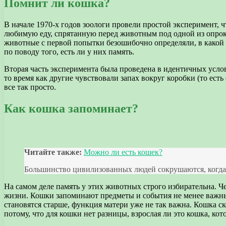
Помнит ли кошка?
В начале 1970-х годов зоологи провели простой эксперимент, 
любимую еду, спрятанную перед животным под одной из опроки
животные с первой попытки безошибочно определяли, в какой к
по поводу того, есть ли у них память.
Вторая часть эксперимента была проведена в идентичных услов
то время как другие чувствовали запах вокруг коробки (то есть
все так просто.
Как кошка запоминает?
Читайте также:
Можно ли есть кошек?
Большинство цивилизованных людей сокрушаются, когда с
На самом деле память у этих животных строго избирательна. Ч
жизни. Кошки запоминают предметы и события не менее важные.
становятся старше, функция матери уже не так важна. Кошка ско
потому, что для кошки нет разницы, взрослая ли это кошка, кото