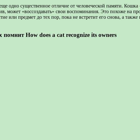
м еще одно существенное отличие от человеческой памяти. Кош
отив, может «воссоздавать» свои воспоминания. Это похоже на п
ие или предмет до тех пор, пока не встретит его снова, а также
помнит How does a cat recognize its owners