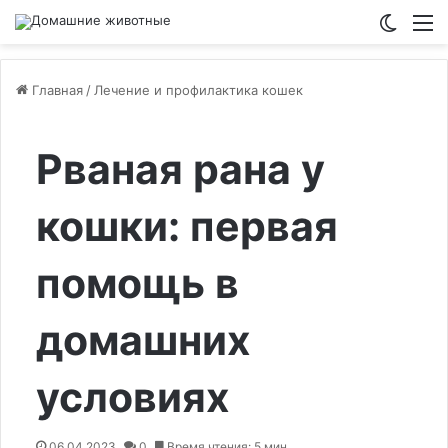
Switch
М
Главная
/
Лечение и профилактика кошек
Рваная рана у
кошки: первая
помощь в
домашних
условиях
06.04.2023
0
Время чтения: 5 мин.