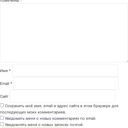
помечены
*
К
о
м
м
е
н
т
а
р
и
й
Имя
*
*
Email
*
Сайт
Сохранить моё имя, email и адрес сайта в этом браузере для
последующих моих комментариев.
Уведомить меня о новых комментариях по email.
Уведомлять меня о новых записях почтой.