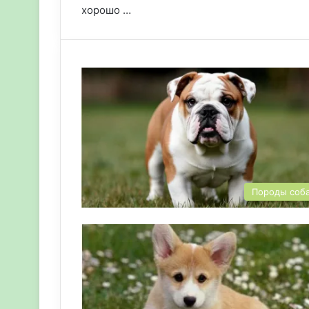
хорошо …
Породы соб