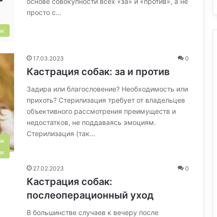
основе совокупности всех «за» и «против», а не
просто с…
ак
17.03.2023
0
Кастрация собак: за и против
Задира или благословение? Необходимость или
прихоть? Стерилизация требует от владельцев
объективного рассмотрения преимуществ и
недостатков, не поддаваясь эмоциям.
Стерилизация (так…
ак
ак
27.02.2023
0
Кастрация собак:
послеоперационный уход
В большинстве случаев к вечеру после