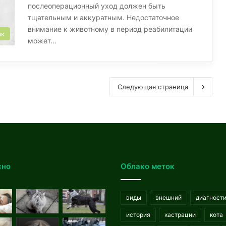
послеоперационный уход должен быть
тщательным и аккуратным. Недостаточное
внимание к животному в период реабилитации
ак
может…
Следующая страница
сно
Облако меток
виды
внешний
диагност
история
кастрации
кота