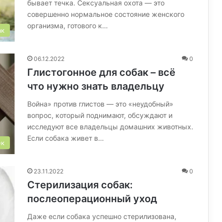
бывает течка. Сексуальная охота — это
совершенно нормальное состояние женского
организма, готового к…
ак
06.12.2022
0
Глистогонное для собак – всё
что нужно знать владельцу
Война» против глистов — это «неудобный»
вопрос, который поднимают, обсуждают и
исследуют все владельцы домашних животных.
Если собака живет в…
ек
23.11.2022
0
Стерилизация собак:
послеоперационный уход
Даже если собака успешно стерилизована,