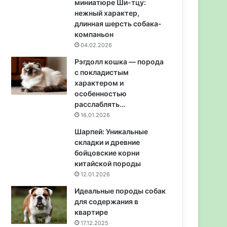
миниатюре Ши-тцу:
нежный характер,
длинная шерсть собака-
компаньон
04.02.2026
Рэгдолл кошка — порода
с покладистым
характером и
особенностью
расслаблять…
16.01.2026
Шарпей: Уникальные
складки и древние
бойцовские корни
китайской породы
12.01.2026
Идеальные породы собак
для содержания в
квартире
17.12.2025