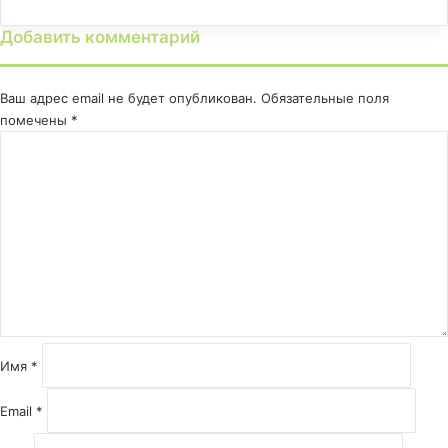
Добавить комментарий
Ваш адрес email не будет опубликован.
Обязательные поля
помечены
*
К
о
м
м
е
н
т
а
р
и
й
Имя
*
*
Email
*