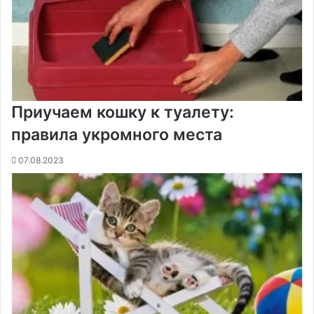
и
к
и
Приучаем кошку к туалету:
правила укромного места
07.08.2023