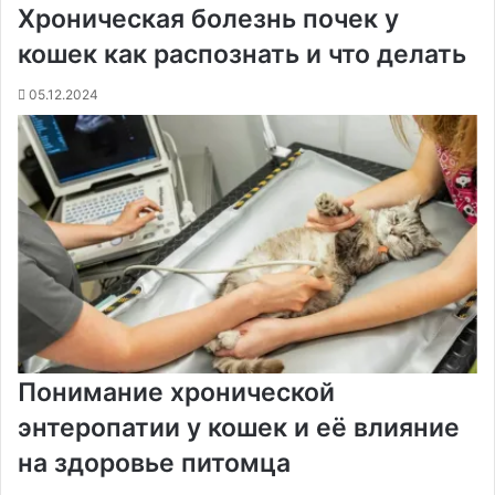
Хроническая болезнь почек у
o
e
к
а
g
g
p
a
т
k
s
т
с
e
e
p
m
ь
кошек как распознать и что делать
t
е
с
r
r
н
05.12.2024
и
к
и
Понимание хронической
энтеропатии у кошек и её влияние
на здоровье питомца