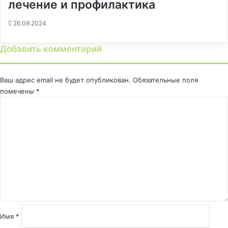
лечение и профилактика
26.09.2024
Добавить комментарий
Ваш адрес email не будет опубликован.
Обязательные поля
помечены
*
К
о
м
м
е
н
т
а
р
и
й
Имя
*
*