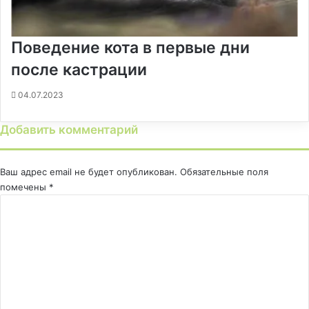
Поведение кота в первые дни
после кастрации
04.07.2023
Добавить комментарий
Ваш адрес email не будет опубликован.
Обязательные поля
помечены
*
К
о
м
м
е
н
т
а