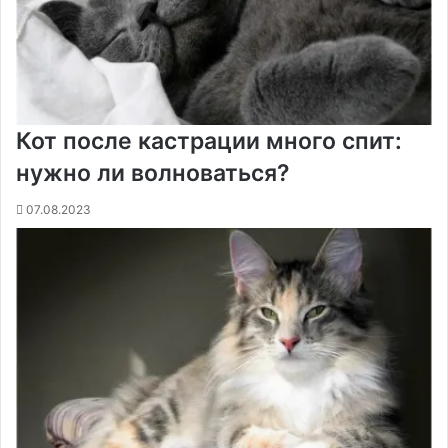
к
и
Кот после кастрации много спит:
нужно ли волноваться?
07.08.2023