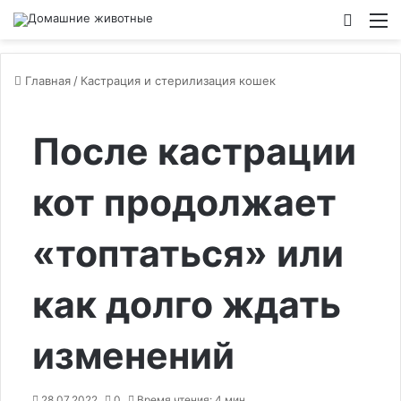
Switch
М
Главная
/
Кастрация и стерилизация кошек
После кастрации
кот продолжает
«топтаться» или
как долго ждать
изменений
28.07.2022
0
Время чтения: 4 мин.