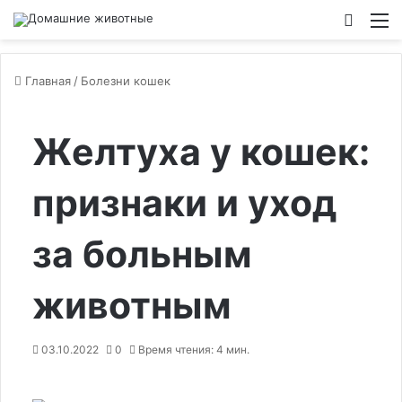
Switch
М
Главная
/
Болезни кошек
Желтуха у кошек:
признаки и уход
за больным
животным
03.10.2022
0
Время чтения: 4 мин.