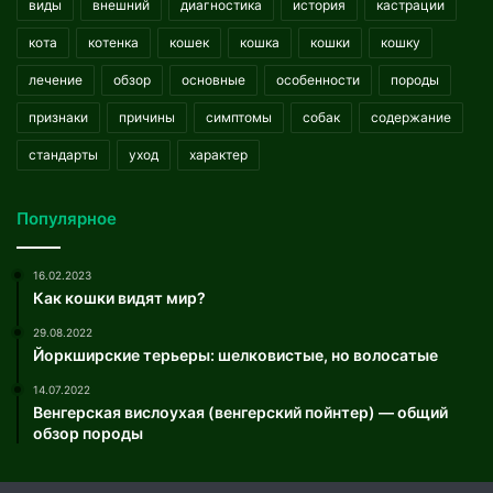
виды
внешний
диагностика
история
кастрации
кота
котенка
кошек
кошка
кошки
кошку
лечение
обзор
основные
особенности
породы
признаки
причины
симптомы
собак
содержание
стандарты
уход
характер
Популярное
16.02.2023
Как кошки видят мир?
29.08.2022
Йоркширские терьеры: шелковистые, но волосатые
14.07.2022
Венгерская вислоухая (венгерский пойнтер) — общий
обзор породы