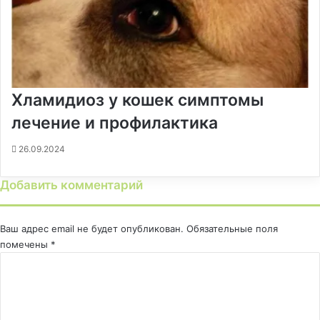
Хламидиоз у кошек симптомы
лечение и профилактика
26.09.2024
Добавить комментарий
Ваш адрес email не будет опубликован.
Обязательные поля
помечены
*
К
о
м
м