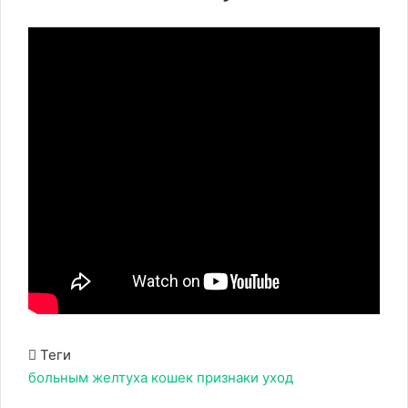
Теги
больным
желтуха
кошек
признаки
уход