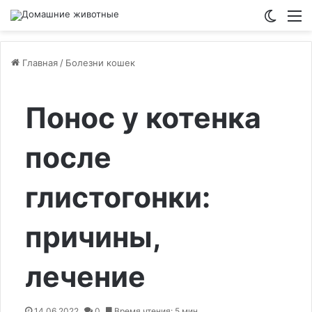
Switch
М
Главная
/
Болезни кошек
Понос у котенка
после
глистогонки:
причины,
лечение
14.06.2022
0
Время чтения: 5 мин.