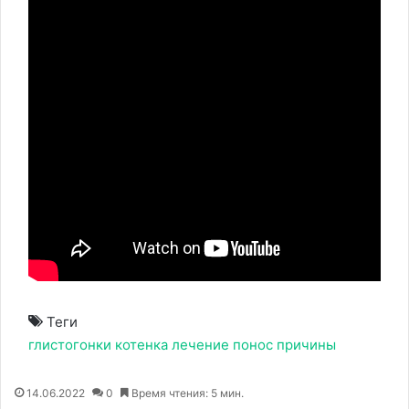
Теги
глистогонки
котенка
лечение
понос
причины
14.06.2022
0
Время чтения: 5 мин.