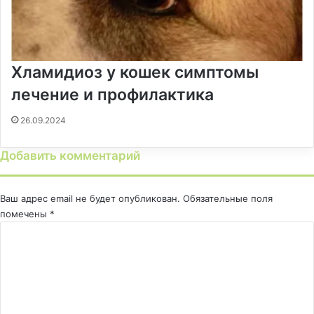
Хламидиоз у кошек симптомы
лечение и профилактика
26.09.2024
Добавить комментарий
Ваш адрес email не будет опубликован.
Обязательные поля
помечены
*
К
о
м
м
е
н