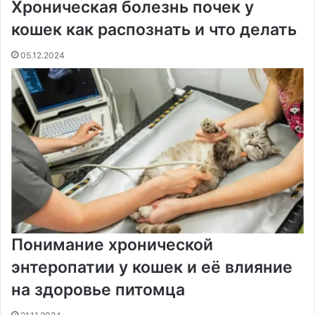
Хроническая болезнь почек у
o
e
к
а
g
g
p
a
т
k
s
т
с
e
e
p
m
ь
кошек как распознать и что делать
t
е
с
r
r
н
05.12.2024
и
к
и
Понимание хронической
энтеропатии у кошек и её влияние
на здоровье питомца