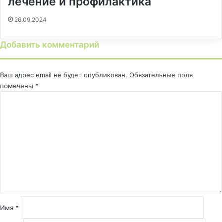
лечение и профилактика
26.09.2024
Добавить комментарий
Ваш адрес email не будет опубликован.
Обязательные поля
помечены
*
К
о
м
м
е
н
т
а
р
и
й
Имя
*
*