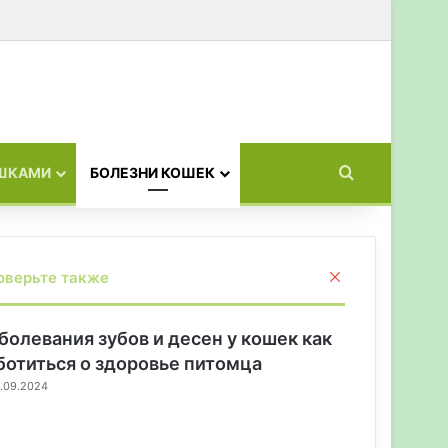
Искать
ОШКАМИ
БОЛЕЗНИ КОШЕК
З
оверьте также
а
к
р
болевания зубов и десен у кошек как
ы
ботиться о здоровье питомца
т
.09.2024
ь