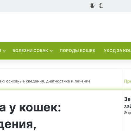
Войти
Switch skin
И
БОЛЕЗНИ СОБАК
ПОРОДЫ КОШЕК
УХОД ЗА К
Пр
к: основные сведения, диагностика и лечение
За
 у кошек:
за
10
дения,