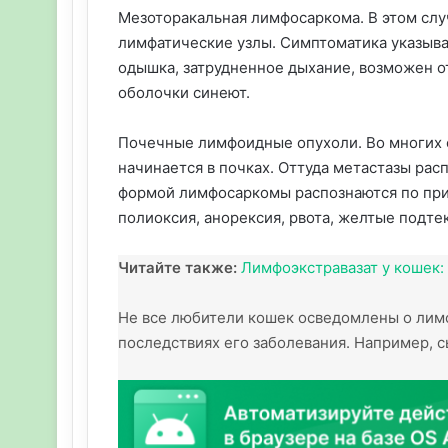
Мезоторакальная лимфосаркома. В этом слу
лимфатические узлы. Симптоматика указыва
одышка, затрудненное дыхание, возможен от
оболочки синеют.
Почечные лимфоидные опухоли. Во многих с
начинается в почках. Оттуда метастазы рас
формой лимфосаркомы распознаются по при
полиоксия, анорексия, рвота, желтые подтек
Читайте также:
Лимфоэкстравазат у кошек:
Не все любители кошек осведомлены о лим
последствиях его заболевания. Например, сы