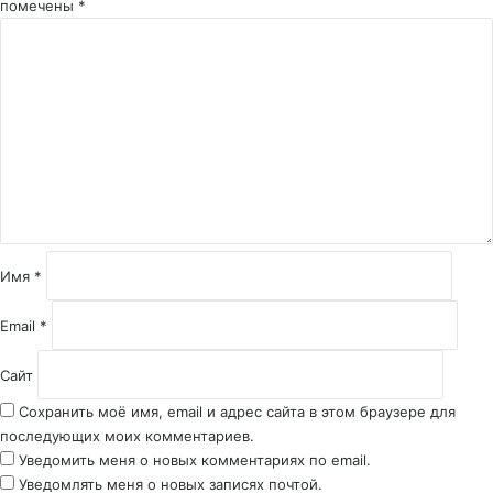
помечены
*
К
о
м
м
е
н
т
а
р
и
й
Имя
*
*
Email
*
Сайт
Сохранить моё имя, email и адрес сайта в этом браузере для
последующих моих комментариев.
Уведомить меня о новых комментариях по email.
Уведомлять меня о новых записях почтой.