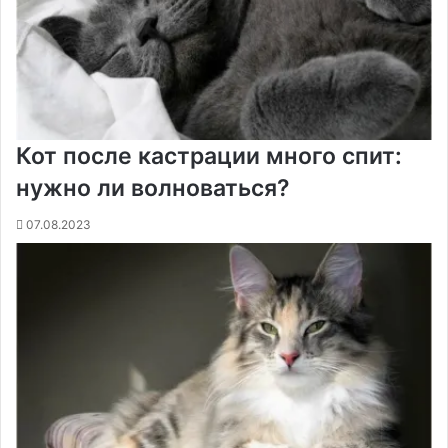
к
и
Кот после кастрации много спит:
нужно ли волноваться?
07.08.2023