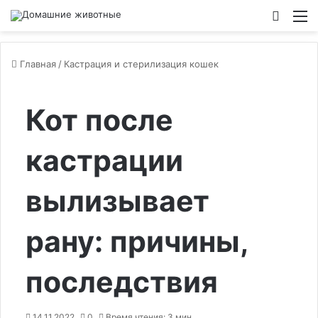
Switch
М
Главная
/
Кастрация и стерилизация кошек
Кот после
кастрации
вылизывает
рану: причины,
последствия
14.11.2022
0
Время чтения: 3 мин.