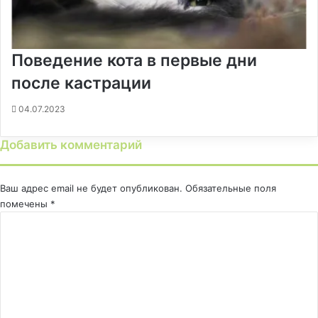
Поведение кота в первые дни
после кастрации
04.07.2023
Добавить комментарий
Ваш адрес email не будет опубликован.
Обязательные поля
помечены
*
К
о
м
м
е
н
т