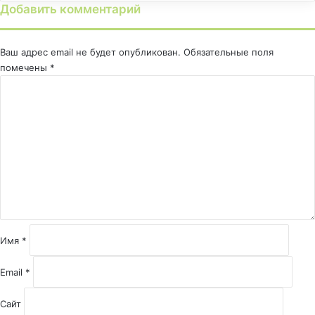
Добавить комментарий
Ваш адрес email не будет опубликован.
Обязательные поля
помечены
*
К
о
м
м
е
н
т
а
р
и
й
Имя
*
*
Email
*
Сайт