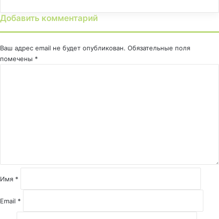
Добавить комментарий
Ваш адрес email не будет опубликован.
Обязательные поля
помечены
*
К
о
м
м
е
н
т
а
р
и
й
Имя
*
*
Email
*