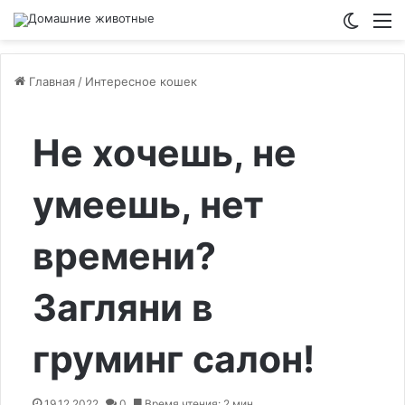
Switch
М
Главная
/
Интересное кошек
Не хочешь, не
умеешь, нет
времени?
Загляни в
груминг салон!
19.12.2022
0
Время чтения: 2 мин.