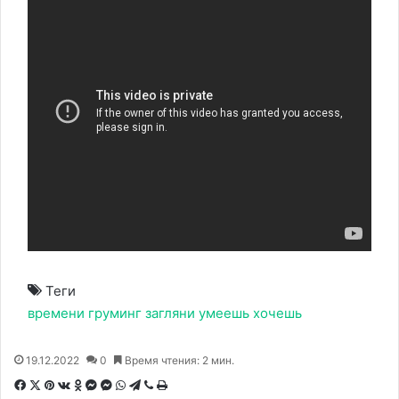
Теги
времени
груминг
загляни
умеешь
хочешь
19.12.2022
0
Время чтения: 2 мин.
F
X
P
В
О
M
M
W
T
V
П