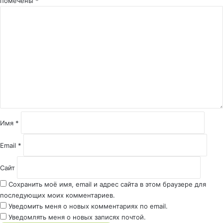
помечены
*
К
о
м
м
е
н
т
а
р
и
й
Имя
*
*
Email
*
Сайт
Сохранить моё имя, email и адрес сайта в этом браузере для
последующих моих комментариев.
Уведомить меня о новых комментариях по email.
Уведомлять меня о новых записях почтой.