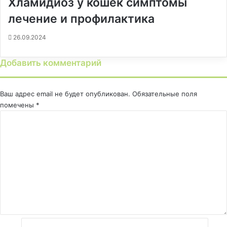
Хламидиоз у кошек симптомы
лечение и профилактика
26.09.2024
Добавить комментарий
Ваш адрес email не будет опубликован.
Обязательные поля
помечены
*
К
о
м
м
е
н
т
а
р
и