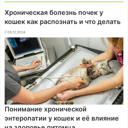
o
r
а
л
n
n
A
r
а
Хроническая болезнь почек у
o
e
к
а
g
g
p
a
т
k
s
т
с
e
e
p
m
ь
кошек как распознать и что делать
t
е
с
r
r
н
05.12.2024
и
к
и
Понимание хронической
энтеропатии у кошек и её влияние
на здоровье питомца