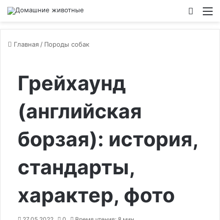
Switch
М
Главная
/
Породы собак
Грейхаунд
(английская
борзая): история,
стандарты,
характер, фото
27.05.2022
0
Время чтения: 8 мин.