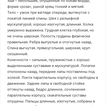
Уши – небольшие, опущенные по бокам морды,
форма «роза», ушной хрящ тонкий и мягкий.
Тело – узкое при взгляде спереди, вытянутое с
покатой линией спины. Шея с рельефной
мускулатурой, хорошо изогнутая, длинная. Холка
умеренно выражена. Грудная клетка глубокая, но
не очень широкая. Полость грудины физически
правильная. Ребра выпуклые и отогнутые назад.
Спина выгнутая, прямоугольная, широкая, круп
скошенный.
Конечности – сильные, пружинистые с хорошо
выделенными суставами и мускулатурой. Лопатки
отклонены назад, передние лапы поставлены под
холкой. Локти параллельны корпусу, но свободны в
движении. Задние лапы в свободной стойке
оттянуты назад, бедро длинное, сочленения
параллельны корпусу, скакательные суставы
опущены. Пальцы длинные, изогнутые, собраны в