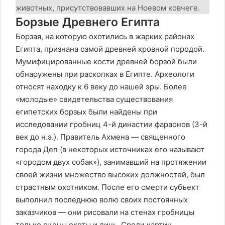
животных, присутствовавших на Ноевом ковчеге.
Борзые Древнего Египта
Борзая, на которую охотились в жарких районах
Египта, признана самой древней кровной породой.
Мумифицированные кости древней борзой были
обнаружены при раскопках в Египте. Археологи
относят находку к 6 веку до нашей эры. Более
«молодые» свидетельства существования
египетских борзых были найдены при
исследовании гробниц 4-й династии фараонов (3-й
век до н.э.). Правитель Ахмена — священного
города Деп (в некоторых источниках его называют
«городом двух собак»), занимавший на протяжении
своей жизни множество высоких должностей, был
страстным охотником. После его смерти субъект
выполнил последнюю волю своих постоянных
заказчиков — они рисовали на стенах гробницы
только сцены охоты и дичь. Среди картин,