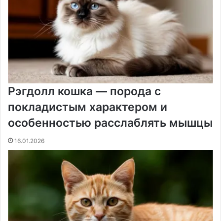
н
и
к
и
Рэгдолл кошка — порода с
покладистым характером и
особенностью расслаблять мышцы
16.01.2026