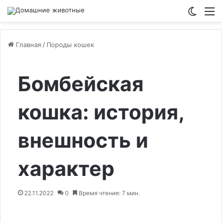
Switch
М
Главная
/
Породы кошек
Бомбейская
кошка: история,
внешность и
характер
22.11.2022
0
Время чтения: 7 мин.