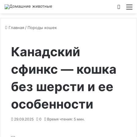
Switch
М
Главная
/
Породы кошек
Канадский
сфинкс — кошка
без шерсти и ее
особенности
29.09.2025
0
Время чтения: 5 мин.