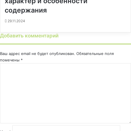
характер и особенности
содержания
29.11.2024
Добавить комментарий
Ваш адрес email не будет опубликован.
Обязательные поля
помечены
*
К
о
м
м
е
н
т
а
р
и
й