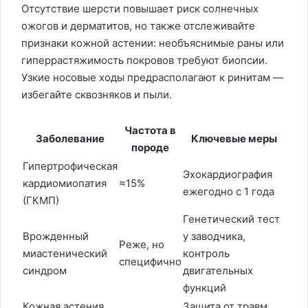
Отсутствие шерсти повышает риск солнечных
ожогов и дерматитов, но также отслеживайте
признаки кожной астении: необъяснимые раны или
гиперрастяжимость покровов требуют биопсии.
Узкие носовые ходы предрасполагают к ринитам —
избегайте сквозняков и пыли.
Частота в
Заболевание
Ключевые меры
породе
Гипертрофическая
Эхокардиография
кардиомиопатия
≈15%
ежегодно с 1 года
(ГКМП)
Генетический тест
Врожденный
у заводчика,
Реже, но
миастенический
контроль
специфично
синдром
двигательных
функций
Кожная астения
Защита от травм,