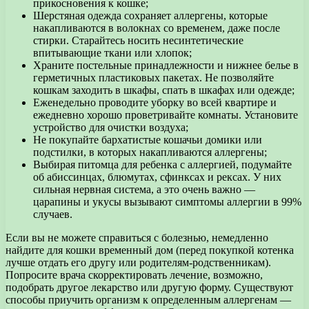
прикосновения к кошке;
Шерстяная одежда сохраняет аллергены, которые
накапливаются в волокнах со временем, даже после
стирки. Старайтесь носить несинтетические
впитывающие ткани или хлопок;
Храните постельные принадлежности и нижнее белье в
герметичных пластиковых пакетах. Не позволяйте
кошкам заходить в шкафы, спать в шкафах или одежде;
Еженедельно проводите уборку во всей квартире и
ежедневно хорошо проветривайте комнаты. Установите
устройство для очистки воздуха;
Не покупайте бархатистые кошачьи домики или
подстилки, в которых накапливаются аллергены;
Выбирая питомца для ребенка с аллергией, подумайте
об абиссинцах, блюмутах, сфинксах и рексах. У них
сильная нервная система, а это очень важно —
царапины и укусы вызывают симптомы аллергии в 99%
случаев.
Если вы не можете справиться с болезнью, немедленно
найдите для кошки временный дом (перед покупкой котенка
лучше отдать его другу или родителям-родственникам).
Попросите врача скорректировать лечение, возможно,
подобрать другое лекарство или другую форму. Существуют
способы приучить организм к определенным аллергенам —