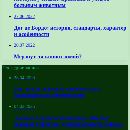
больным животным
27.06.2022
Дог де Бордо: история, стандарты, характер
и особенности
20.07.2022
Мерзнут ли кошки зимой?
Последние записи
28.04.2026
Как найти дешёвые авиабилеты и
сэкономить на путешествии
04.02.2026
Львиное сердце в миниатюре Ши-тцу:
нежный характер, длинная шерсть собака-