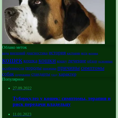
Облако меток
история
внешний
диагностика
кота
виды
кастрации
котенка
кошек
кошки
лечение
кошка
обзор
кошку
основные
причины
симптомы
породы
особенности
признаки
собак
характер
стандарты
уход
содержание
Популярное
27.09.2022
Туберкулез у кошек: симптомы, терапия и
риск передачи владельцу
11.01.2023