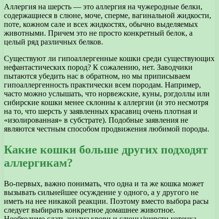
Аллергия на шерсть — это аллергия на чужеродные белки,
содержащиеся в слюне, моче, сперме, вагинальной жидкости,
поте, кожном сале и всех жидкостях, обычно выделяемых
животными. Причем это не просто конкретный белок, а
целый ряд различных белков.
Существуют ли гипоаллергенные кошки среди существующих
нефантастических пород? К сожалению, нет. Заводчики
пытаются убедить нас в обратном, но мы приписываем
гипоаллергенность практически всем породам. Например,
часто можно услышать, что норвежские, куны, рэгдоллы или
сибирские кошки менее склонны к аллергии (и это несмотря
на то, что шерсть у заявленных красавиц очень плотная и
«изолированная» в субстрате). Подобные заявления не
являются честным способом продвижения любимой породы.
Какие кошки больше других подходят
аллергикам?
Во-первых, важно понимать, что одна и та же кошка может
вызывать сильнейшее осуждение у одного, а у другого не
иметь на нее никакой реакции. Поэтому вместо выбора расы
следует выбирать конкретное домашнее животное.
Необходимо сдать анализ крови и слюны/шерсти котенка,