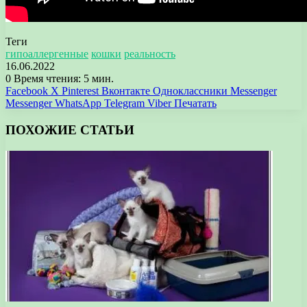
Теги
гипоаллергенные
кошки
реальность
16.06.2022
0
Время чтения: 5 мин.
Facebook
X
Pinterest
Вконтакте
Одноклассники
Messenger
Messenger
WhatsApp
Telegram
Viber
Печатать
ПОХОЖИЕ СТАТЬИ