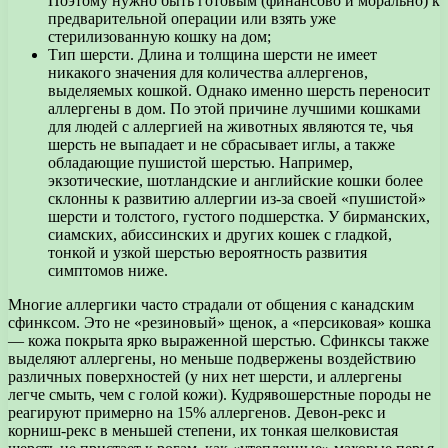
Поэтому нужно быть готовым (финансово и морально) к
предварительной операции или взять уже
стерилизованную кошку на дом;
Тип шерсти. Длина и толщина шерсти не имеет
никакого значения для количества аллергенов,
выделяемых кошкой. Однако именно шерсть переносит
аллергены в дом. По этой причине лучшими кошками
для людей с аллергией на животных являются те, чья
шерсть не выпадает и не сбрасывает иглы, а также
обладающие пушистой шерстью. Например,
экзотические, шотландские и английские кошки более
склонны к развитию аллергии из-за своей «пушистой»
шерсти и толстого, густого подшерстка. У бирманских,
сиамских, абиссинских и других кошек с гладкой,
тонкой и узкой шерстью вероятность развития
симптомов ниже.
Многие аллергики часто страдали от общения с канадским
сфинксом. Это не «резиновый» щенок, а «персиковая» кошка
— кожа покрыта ярко выраженной шерстью. Сфинксы также
выделяют аллергены, но меньше подвержены воздействию
различных поверхностей (у них нет шерсти, и аллергены
легче смыть, чем с голой кожи). Кудрявошерстные породы не
реагируют примерно на 15% аллергенов. Девон-рекс и
корниш-рекс в меньшей степени, их тонкая шелковистая