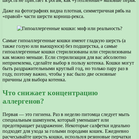
шерсть не пристает к рогам, как «утепленные» маховые перья.
Даже на фотографиях видна плотная, симметричная рябь на
«правой» части шерсти корниш-рекса.
Самые гипоаллергенные кошки имеют гладкую шерсть (а
также голую или вьющуюся) без подшерстка, а самые
гипоаллергенные кошки стерилизованы или стерилизованы
как можно меньше. Если стерилизация для вас абсолютно
неприемлема, сделайте выбор в пользу котенка. Кошки могут
быть раздражительными круглый год, но только пару раз в
году, поэтому важно, чтобы у вас было две основные
причины для выбора котенка.
Что снижает концентрацию
аллергенов?
Первая — это гигиена. Раз в неделю питомца следует мыть
специальным шампунем, который уменьшает или
предотвращает раздражение. Некоторые салфетки идеально
подходят для ухода за голыми породами кошек. Ежедневно
расчесывайте шерсть кошки, используя резиновые перчатки