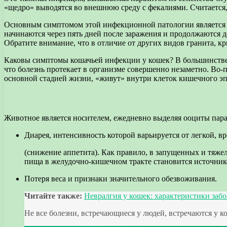
«щедро» выводятся во внешнюю среду с фекалиями. Считается, 
Основным симптомом этой инфекционной патологии является 
начинаются через пять дней после заражения и продолжаются 
Обратите внимание, что в отличие от других видов гранита, кр
Каковы симптомы кошачьей инфекции у кошек? В большинстве 
что болезнь протекает в организме совершенно незаметно. Во-
основной стадией жизни, «живут» внутри клеток кишечного эп
Животное является носителем, ежедневно выделяя ооциты пара
Диарея, интенсивность которой варьируется от легкой, в
(снижение аппетита). Как правило, в запущенных и тяж
пища в желудочно-кишечном тракте становится источник
Потеря веса и признаки значительного обезвоживания.
Читайте также:
Невралгия у кошек: характеристики заб
Не все болезни, встречающиеся у людей, встречаются у к