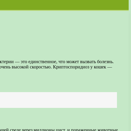
терии — это единственное, что может вызвать болезнь.
с очень высокой скоростью. Криптоспоридиоз у кошек —
ающей среде через миллионы цист, и пораженные животные