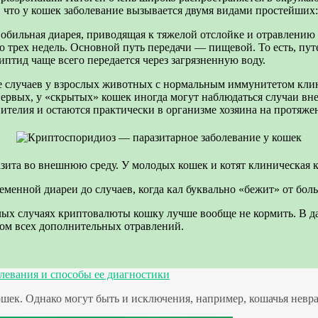
что у кошек заболевание вызывается двумя видами простейших: C
обильная диарея, приводящая к тяжелой отслойке и отравлени
до трех недель. Основной путь передачи — пищевой. То есть, п
иптид чаще всего передается через загрязненную воду.
случаев у взрослых животных с нормальным иммунитетом клини
первых, у «скрытых» кошек иногда могут наблюдаться случаи вн
ителия и остаются практически в организме хозяина на протяже
зита во внешнюю среду. У молодых кошек и котят клиническая 
ременной диареи до случаев, когда кал буквально «бежит» от бол
елых случаях криптовалюты кошку лучше вообще не кормить. В д
ом всех дополнительных отравлений.
олевания и способы ее диагностики
ошек. Однако могут быть и исключения, например, кошачья невра