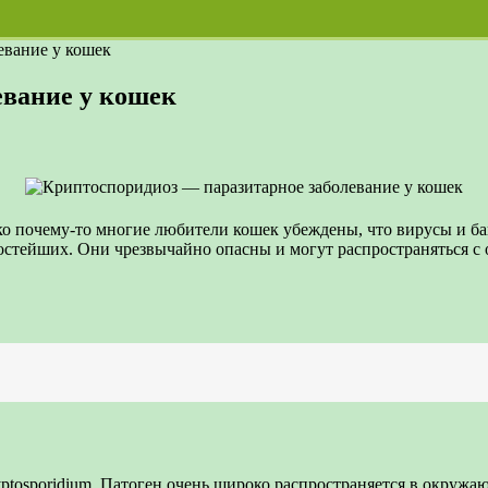
евание у кошек
евание у кошек
 почему-то многие любители кошек убеждены, что вирусы и бак
простейших. Они чрезвычайно опасны и могут распространяться 
yptosporidium. Патоген очень широко распространяется в окруж