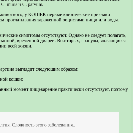
. muris и C. parvum.
ю животного; у КОШЕК первые клинические признаки
утем проглатывания зараженной ооцистами пищи или воды.
ческие симптомы отсутствуют. Однако не следует полагать,
езапной, временной диареи. Во-вторых, гранулы, являющиеся
нии всей жизни.
картина выглядит следующим образом:
ьной кошки;
анный момент пищеварение практически отсутствует, поэтому
лгия. Сложность этого заболевания..