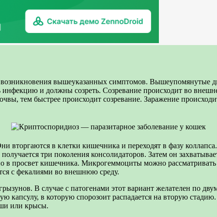
 возникновения вышеуказанных симптомов. Вышеупомянутые дву
ть инфекцию и должны созреть. Созревание происходит во внешне
чвы, тем быстрее происходит созревание. Заражение происходит,
и вторгаются в клетки кишечника и переходят в фазу коллапса.
олучается три поколения консолидаторов. Затем он захватывает
о в просвет кишечника. Микрогеммоциты можно рассматривать 
тся с фекалиями во внешнюю среду.
 грызунов. В случае с патогенами этот вариант желателен по дв
ую капсулу, в которую спорозоит распадается на вторую стадию.
ши или крысы.