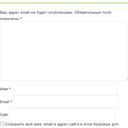
Ваш адрес email не будет опубликован.
Обязательные поля
помечены
*
К
о
м
м
е
н
т
а
р
и
й
Имя
*
*
Email
*
Сайт
Сохранить моё имя, email и адрес сайта в этом браузере для