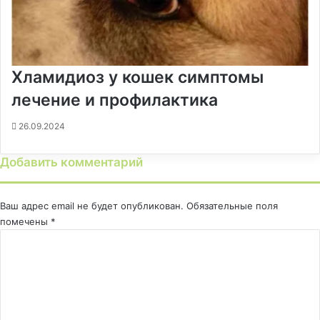
Хламидиоз у кошек симптомы
лечение и профилактика
26.09.2024
Добавить комментарий
Ваш адрес email не будет опубликован.
Обязательные поля
помечены
*
К
о
м
м
е
н