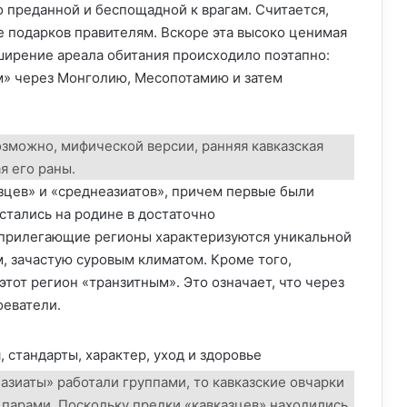
 преданной и беспощадной к врагам. Считается,
е подарков правителям. Вскоре эта высоко ценимая
сширение ареала обитания происходило поэтапно:
м» через Монголию, Месопотамию и затем
озможно, мифической версии, ранняя кавказская
я его раны.
зцев» и «среднеазиатов», причем первые были
стались на родине в достаточно
 прилегающие регионы характеризуются уникальной
, зачастую суровым климатом. Кроме того,
тот регион «транзитным». Это означает, что через
оеватели.
еазиаты» работали группами, то кавказские овчарки
парами. Поскольку предки «кавказцев» находились