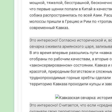
мощной, тяжелой, бесстрашной, бесконечно
что первые щенки попали в Китай в качеств
собака распространилась по всей Азии. Ра
молоссы пришли в Грецию и Рим по «тропа
современный Кавказ.
Это интересно! Согласно исторической и, в
овчарка оживила армянского царя, зализыва
В это время впервые разошлись пути «кавка
отобраны по рабочим качествам, а вторые о
«законсервированном» состоянии. Кавказ и
красотой, природным богатством и сложным
труднопроходимые горные хребты сделали э
территорию Кавказа проходили купцы и зав
Это интересно! Считается, что если «средн
охраняли свою территорию поодиночке или 