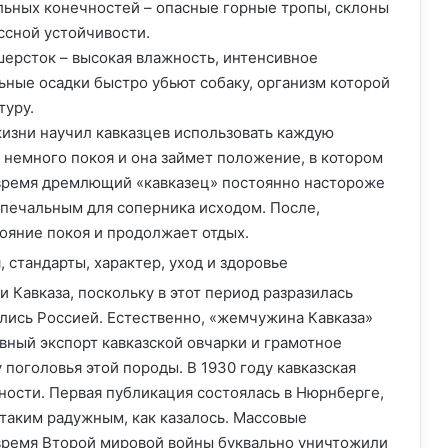
льных конечностей – опасные горные тропы, склоны
ссной устойчивости.
ерсток – высокая влажность, интенсивное
ьные осадки быстро убьют собаку, организм которой
туру.
изни научил кавказцев использовать каждую
 немного покоя и она займет положение, в котором
 время дремлющий «кавказец» постоянно настороже
 печальным для соперника исходом. После,
ояние покоя и продолжает отдых.
 Кавказа, поскольку в этот период разразилась
ались Россией. Естественно, «жемчужина Кавказа»
вный экспорт кавказской овчарки и грамотное
поголовья этой породы. В 1930 году кавказская
ности. Первая публикация состоялась в Нюрнберге,
таким радужным, как казалось. Массовые
 время Второй мировой войны буквально уничтожили