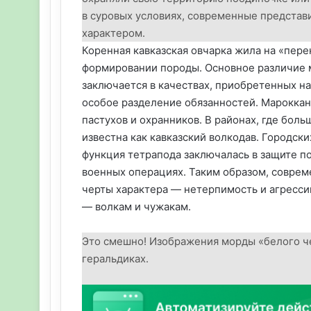
в суровых условиях, современные предста
характером.
Коренная кавказская овчарка жила на «пер
формировании породы. Основное различие м
заключается в качествах, приобретенных н
особое разделение обязанностей. Мароккан
пастухов и охранников. В районах, где бол
известна как кавказский волкодав. Городск
функция тетрапода заключалась в защите по
военных операциях. Таким образом, соврем
черты характера — нетерпимость и агресси
— волкам и чужакам.
Это смешно! Изображения морды «белого ч
геральдиках.