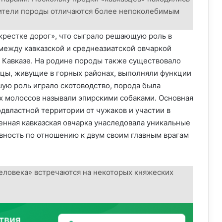
вители породы отличаются более непоколебимым
екрестке дорог», что сыграло решающую роль в
ежду кавказской и среднеазиатской овчаркой
а Кавказе. На родине породы также существовало
цы, живущие в горных районах, выполняли функции
ьшую роль играло скотоводство, порода была
их молоссов называли эпирскими собаками. Основная
двластной территории от чужаков и участии в
енная кавказская овчарка унаследовала уникальные
вность по отношению к двум своим главным врагам
еловека» встречаются на некоторых княжеских