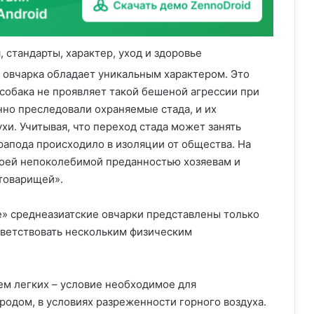
я овчарка обладает уникальным характером. Это
 собака не проявляет такой бешеной агрессии при
нно преследовали охраняемые стада, и их
и. Учитывая, что переход стада может занять
рапода происходило в изоляции от общества. На
воей непоколебимой преданностью хозяевам и
«товарищей».
ые» среднеазиатские овчарки представлены только
тветствовать нескольким физическим
ем легких – условие необходимое для
одом, в условиях разреженности горного воздуха.