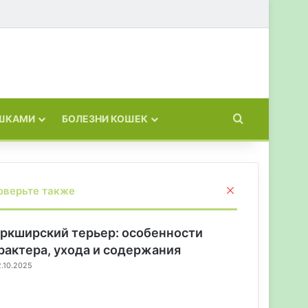
Искать
ОШКАМИ
БОЛЕЗНИ КОШЕК
З
оверьте также
а
к
р
ркширский терьер: особенности
ы
рактера, ухода и содержания
т
.10.2025
ь