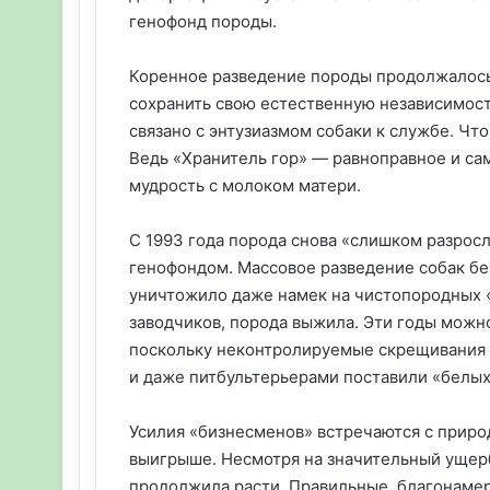
генофонд породы.
Коренное разведение породы продолжалось 
сохранить свою естественную независимост
связано с энтузиазмом собаки к службе. Чт
Ведь «Хранитель гор» — равноправное и с
мудрость с молоком матери.
С 1993 года порода снова «слишком разросл
генофондом. Массовое разведение собак бе
уничтожило даже намек на чистопородных «
заводчиков, порода выжила. Эти годы можн
поскольку неконтролируемые скрещивания 
и даже питбультерьерами поставили «белых
Усилия «бизнесменов» встречаются с природо
выигрыше. Несмотря на значительный ущерб
продолжила расти. Правильные, благонаме