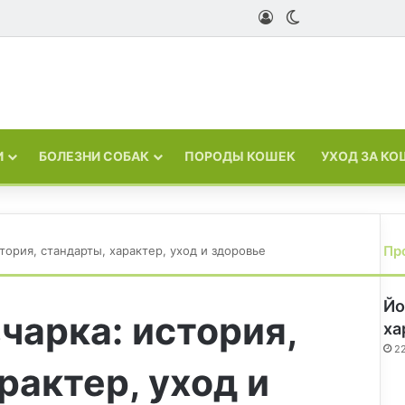
Войти
Switch skin
И
БОЛЕЗНИ СОБАК
ПОРОДЫ КОШЕК
УХОД ЗА К
Пр
стория, стандарты, характер, уход и здоровье
Йо
чарка: история,
ха
22
рактер, уход и