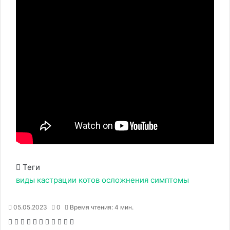
Теги
виды
кастрации
котов
осложнения
симптомы
05.05.2023
0
Время чтения: 4 мин.
F
X
P
В
О
M
M
W
T
V
П