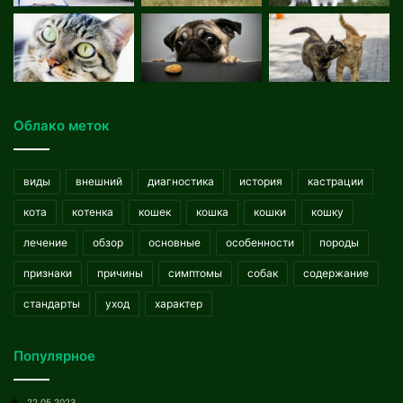
Облако меток
виды
внешний
диагностика
история
кастрации
кота
котенка
кошек
кошка
кошки
кошку
лечение
обзор
основные
особенности
породы
признаки
причины
симптомы
собак
содержание
стандарты
уход
характер
Популярное
22.05.2023