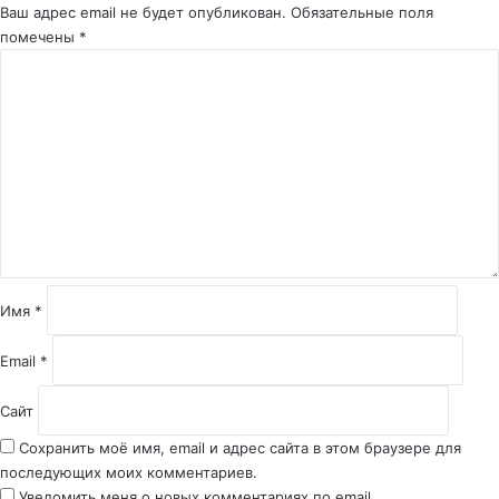
Ваш адрес email не будет опубликован.
Обязательные поля
помечены
*
К
о
м
м
е
н
т
а
р
и
й
Имя
*
*
Email
*
Сайт
Сохранить моё имя, email и адрес сайта в этом браузере для
последующих моих комментариев.
Уведомить меня о новых комментариях по email.