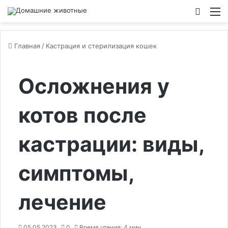
Switch
М
Главная
/
Кастрация и стерилизация кошек
Осложнения у
котов после
кастрации: виды,
симптомы,
лечение
05.05.2023
0
Время чтения: 4 мин.