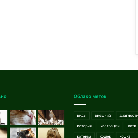
сно
Облако меток
виды
внешний
диагност
история
кастрации
кота
котенка
кошек
кошка