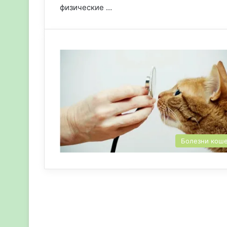
физические …
Болезни кош