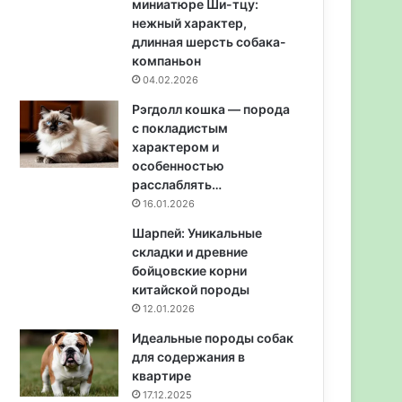
миниатюре Ши-тцу:
нежный характер,
длинная шерсть собака-
компаньон
04.02.2026
Рэгдолл кошка — порода
с покладистым
характером и
особенностью
расслаблять…
16.01.2026
Шарпей: Уникальные
складки и древние
бойцовские корни
китайской породы
12.01.2026
Идеальные породы собак
для содержания в
квартире
17.12.2025