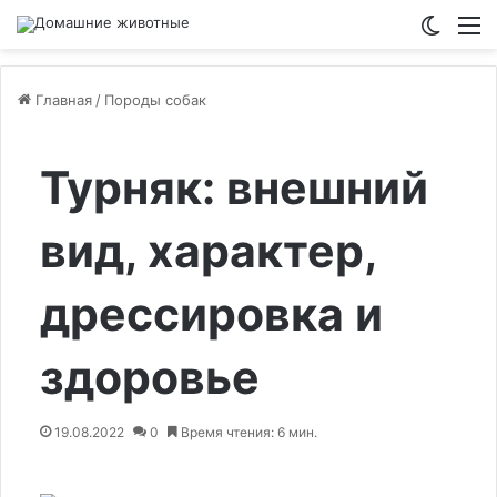
Switch
М
Главная
/
Породы собак
Турняк: внешний
вид, характер,
дрессировка и
здоровье
19.08.2022
0
Время чтения: 6 мин.