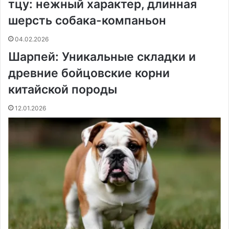
тцу: нежный характер, длинная
t
е
с
r
r
н
шерсть собака-компаньон
и
к
04.02.2026
и
Шарпей: Уникальные складки и
древние бойцовские корни
китайской породы
12.01.2026