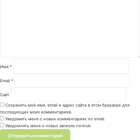
о
м
м
е
н
т
а
р
и
й
Имя
*
*
Email
*
Сайт
Сохранить моё имя, email и адрес сайта в этом браузере для
последующих моих комментариев.
Уведомить меня о новых комментариях по email.
Уведомлять меня о новых записях почтой.