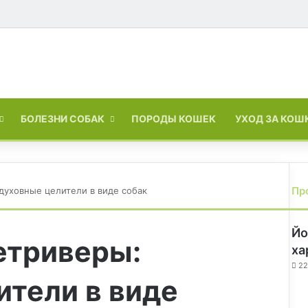
Войти
Switch skin
БОЛЕЗНИ СОБАК
ПОРОДЫ КОШЕК
УХОД ЗА КОШ
Пр
духовные целители в виде собак
З
а
Йо
к
етриверы:
р
ха
ы
22
т
ители в виде
ь