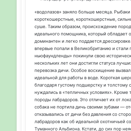
«водолазов» заняло больше месяца. Рыбаки
короткошерстные, короткошерстные, сильные
суше. Таким образом, происхождение пород
идеального помощника, который обладает о
доминантен и легко поддается дрессировк
впервые попали в Великобританию и стали
ньюфаундленды» покинули свою историческу
нескольких лет они достигли статуса лучши
перевозка дичи. Особое восхищение вызвал 
идеальной для работы в воде. Короткая шерс
благодаря густому подшерстку и толстому 
нуждались в «тепличных условиях». Кроме т
породы лабрадоров. Это отличает их от лок
собака не портила дичь своими зубами — от
отказывались от дичи без давления со сто
лабрадоров как об идеальной охотничьей с
Туманного Альбиона. Кстати, до сих пор не