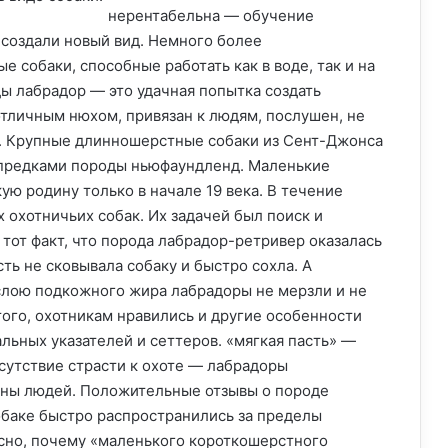
нерентабельна — обучение
 создали новый вид. Немного более
 собаки, способные работать как в воде, так и на
ы лабрадор — это удачная попытка создать
тличным нюхом, привязан к людям, послушен, не
е. Крупные длинношерстные собаки из Сент-Джонса
 предками породы ньюфаундленд. Маленькие
ю родину только в начале 19 века. В течение
х охотничьих собак. Их задачей был поиск и
тот факт, что порода лабрадор-ретривер оказалась
ть не сковывала собаку и быстро сохла. А
слою подкожного жира лабрадоры не мерзли и не
ого, охотникам нравились и другие особенности
альных указателей и сеттеров. «мягкая пасть» —
сутствие страсти к охоте — лабрадоры
роны людей. Положительные отзывы о породе
обаке быстро распространились за пределы
ясно, почему «маленького короткошерстного