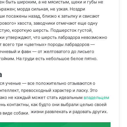
ен быть широким, а не мясистым, щеки и губы не
ыражен; морда сильная, не узкая. Ноздри
и посажены назад, близко к затылку и свисают
рового» хвоста, заводчики отмечают еще одну
стую, короткую шерсть. Подшерсток густой,
ки утверждают, что шерсть лабрадора невозможно
ет всего три «цветных» породы лабрадоров —
чневый и фавн — от желтоватого до лисьего
ойким. На груди есть небольшое белое пятно.
а
ся ученые — все положительно отзываются о
нтеллект, превосходный характер и ласку. Это
нако не каждый может стать идеальным
владельцем
нь контактны, как будто они выбрали целью своей
жизни развлекать и радовать других.