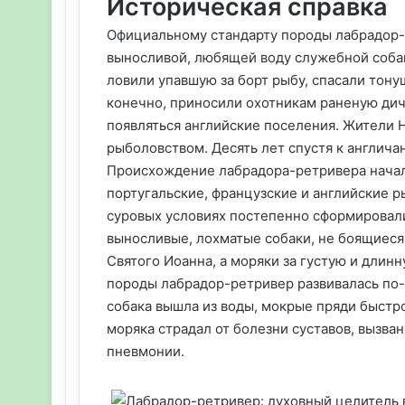
Историческая справка
Официальному стандарту породы лабрадор-р
выносливой, любящей воду служебной собак
ловили упавшую за борт рыбу, спасали тону
конечно, приносили охотникам раненую дич
появляться английские поселения. Жител
рыболовством. Десять лет спустя к англич
Происхождение лабрадора-ретривера начал
португальские, французские и английские р
суровых условиях постепенно сформировал
выносливые, лохматые собаки, не боящиеся 
Святого Иоанна, а моряки за густую и длин
породы лабрадор-ретривер развивалась по-
собака вышла из воды, мокрые пряди быстр
моряка страдал от болезни суставов, вызв
пневмонии.