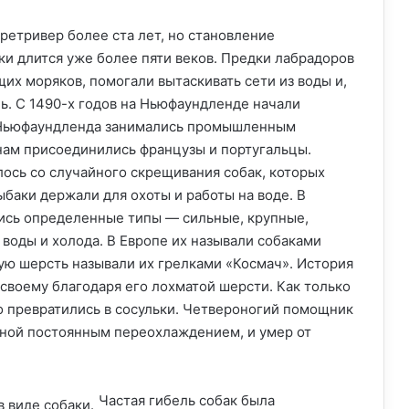
етривер более ста лет, но становление
и длится уже более пяти веков. Предки лабрадоров
щих моряков, помогали вытаскивать сети из воды и,
ь. С 1490-х годов на Ньюфаундленде начали
и Ньюфаундленда занимались промышленным
анам присоединились французы и португальцы.
ось со случайного скрещивания собак, которых
ыбаки держали для охоты и работы на воде. В
ись определенные типы — сильные, крупные,
воды и холода. В Европе их называли собаками
ную шерсть называли их грелками «Космач». История
своему благодаря его лохматой шерсти. Как только
о превратились в сосульки. Четвероногий помощник
анной постоянным переохлаждением, и умер от
Частая гибель собак была