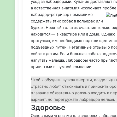
уход за лабрадорами. Купание доставляет п
а естественная анатомия исключает пробле
лабрадор-ретривер немыслимо
содержать этих собак в вольерах или
будках. Нежный толстяк счастлив только ряд
находится — в квартире или в доме. Однако
прогулках, им необходимо подходящее мест
подъездных путей. Негативные отзывы о по
собак к детям. Если большая собака подско
напугать малыша. Лабрадоры часто прыгают 
принятыми в шумной компании.
Чтобы обуздать вулкан энергии, владельцы 
страстно любят отыскивать и приносить бр
плавание обязательно должно входить в пе
вариант, но перегружать лабрадора нельзя.
Здоровье
Основными угрозами для здоровья лабрадоро