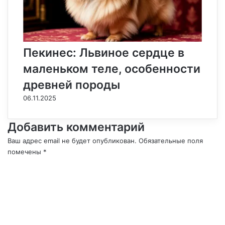
Пекинес: Львиное сердце в
маленьком теле, особенности
древней породы
06.11.2025
Добавить комментарий
Ваш адрес email не будет опубликован.
Обязательные поля
помечены
*
К
о
м
м
е
н