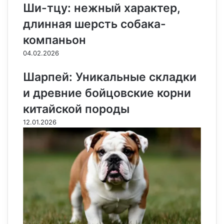
Ши-тцу: нежный характер,
t
е
с
r
r
н
длинная шерсть собака-
и
к
компаньон
и
04.02.2026
Шарпей: Уникальные складки
и древние бойцовские корни
китайской породы
12.01.2026