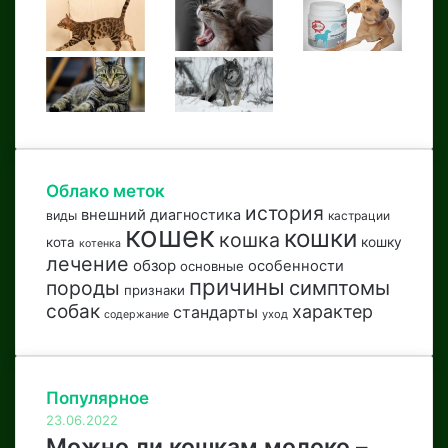
Облако меток
история
внешний
диагностика
виды
кастрации
кошек
кошки
кошка
кота
кошку
котенка
лечение
обзор
особенности
основные
причины
породы
симптомы
признаки
собак
характер
стандарты
уход
содержание
Популярное
23.06.2022
Можно ли кошкам молоко –