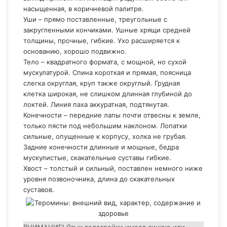
насыщенная, в коричневой палитре.
Уши – прямо поставленные, треугольные с
закругленными кончиками. Ушные хрящи средней
толщины, прочные, гибкие. Ухо расширяется к
основанию, хорошо подвижно.
Тело – квадратного формата, с мощной, но сухой
мускулатурой. Спина короткая и прямая, поясница
слегка округлая, круп также округлый. Грудная
клетка широкая, не слишком длинная глубиной до
локтей. Линия паха аккуратная, подтянутая.
Конечности – передние лапы почти отвесны к земле,
только пясти под небольшим наклоном. Лопатки
сильные, опущенные к корпусу, холка не грубая.
Задние конечности длинные и мощные, бедра
мускулистые, скакательные суставы гибкие.
Хвост – толстый и сильный, поставлен немного ниже
уровня позвоночника, длина до скакательных
суставов.
ВНИМАНИЕ! Язык телогрейки имеет синюю или