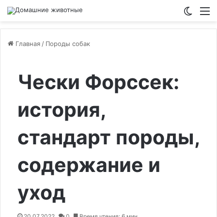
Switch
М
Главная
/
Породы собак
Чески Форссек:
история,
стандарт породы,
содержание и
уход
20.07.2022
0
Время чтения: 6 мин.