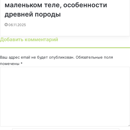
маленьком теле, особенности
древней породы
06.11.2025
Добавить комментарий
Ваш адрес email не будет опубликован.
Обязательные поля
помечены
*
К
о
м
м
е
н
т
а
р
и