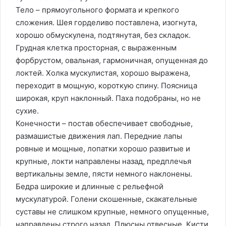
Тело – прямоугольного формата и крепкого
сложения. Шея горделиво поставлена, изогнута,
хорошо обмускулена, подтянутая, без складок.
Грудная клетка просторная, с выраженным
форбрустом, овальная, гармоничная, опущенная до
локтей. Холка мускулистая, хорошо выражена,
переходит в мощную, короткую спину. Поясница
широкая, круп наклонный. Паха подобраны, но не
сухие.
Конечности – постав обеспечивает свободные,
размашистые движения лап. Передние лапы
ровные и мощные, лопатки хорошо развитые и
крупные, локти направлены назад, предплечья
вертикальны земле, пясти немного наклонены.
Бедра широкие и длинные с рельефной
мускулатурой. Голени скошенные, скакательные
суставы не слишком крупные, немного опущенные,
направлены строго назад. Плюсны отвесные. Кисти