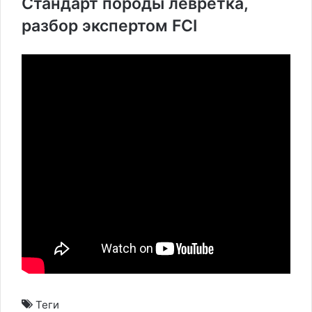
Стандарт породы левретка,
разбор экспертом FCI
Теги