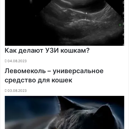
и
к
и
Как делают УЗИ кошкам?
04.08.2023
Левомеколь – универсальное
средство для кошек
03.08.2023