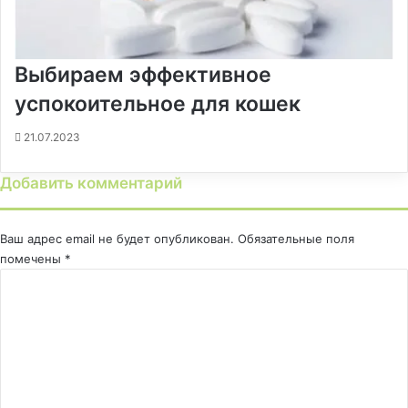
Выбираем эффективное
успокоительное для кошек
21.07.2023
Добавить комментарий
Ваш адрес email не будет опубликован.
Обязательные поля
помечены
*
К
о
м
м
е
н
т