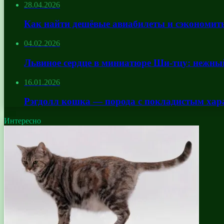
28.04.2026
Как найти дешёвые авиабилеты и сэкономить
04.02.2026
Львиное сердце в миниатюре Ши-тцу: нежны
16.01.2026
Рэгдолл кошка — порода с покладистым хар
Интересно