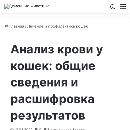
Switch
М
Главная
/
Лечение и профилактика кошек
Анализ крови у
кошек: общие
сведения и
расшифровка
результатов
12.08.2022
0
Время чтения: 1 минута