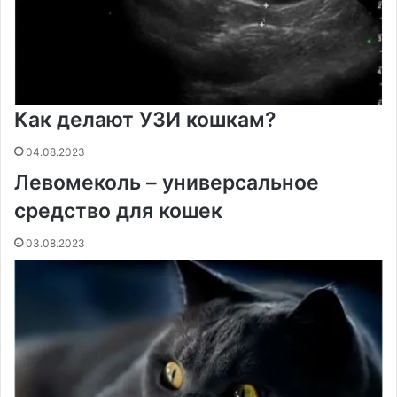
и
Как делают УЗИ кошкам?
04.08.2023
Левомеколь – универсальное
средство для кошек
03.08.2023