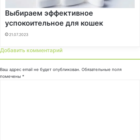
Выбираем эффективное
успокоительное для кошек
21.07.2023
Добавить комментарий
Ваш адрес email не будет опубликован.
Обязательные поля
помечены
*
К
о
м
м
е
н
т
а
р