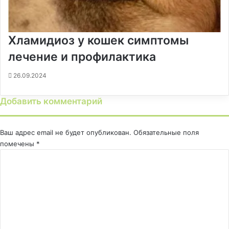
Хламидиоз у кошек симптомы
лечение и профилактика
26.09.2024
Добавить комментарий
Ваш адрес email не будет опубликован.
Обязательные поля
помечены
*
К
о
м
м
е
н
т