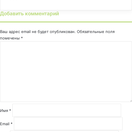
Добавить комментарий
Ваш адрес email не будет опубликован.
Обязательные поля
помечены
*
К
о
м
м
е
н
т
а
р
и
й
Имя
*
*
Email
*