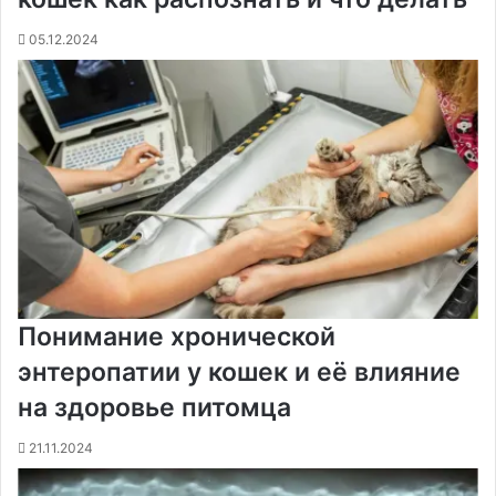
t
е
с
r
r
н
05.12.2024
и
к
и
Понимание хронической
энтеропатии у кошек и её влияние
на здоровье питомца
21.11.2024