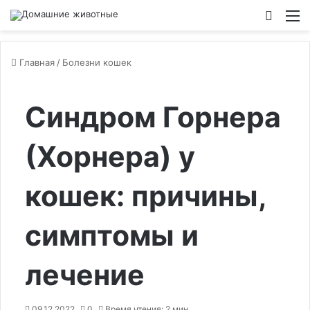
Switch
М
Главная
/
Болезни кошек
Синдром Горнера
(Хорнера) у
кошек: причины,
симптомы и
лечение
09.12.2022
0
Время чтения: 2 мин.