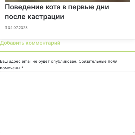
Поведение кота в первые дни
после кастрации
04.07.2023
Добавить комментарий
Ваш адрес email не будет опубликован.
Обязательные поля
помечены
*
К
о
м
м
е
н
т
а
р
и