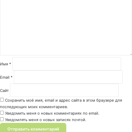
о
м
м
е
н
т
а
р
и
й
Имя
*
*
Email
*
Сайт
Сохранить моё имя, email и адрес сайта в этом браузере для
последующих моих комментариев.
Уведомить меня о новых комментариях по email.
Уведомлять меня о новых записях почтой.