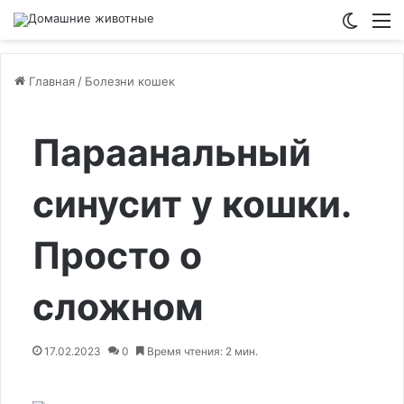
Switch
М
Главная
/
Болезни кошек
Параанальный
синусит у кошки.
Просто о
сложном
17.02.2023
0
Время чтения: 2 мин.