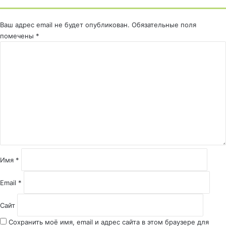
Ваш адрес email не будет опубликован.
Обязательные поля
помечены
*
К
о
м
м
е
н
т
а
р
и
й
Имя
*
*
Email
*
Сайт
Сохранить моё имя, email и адрес сайта в этом браузере для