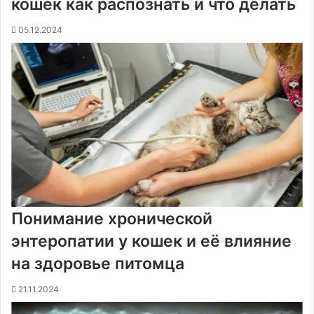
кошек как распознать и что делать
t
е
с
r
r
н
05.12.2024
и
к
и
Понимание хронической
энтеропатии у кошек и её влияние
на здоровье питомца
21.11.2024