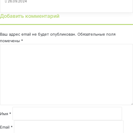
26.09.2024
Добавить комментарий
Ваш адрес email не будет опубликован.
Обязательные поля
помечены
*
К
о
м
м
е
н
т
а
р
и
й
Имя
*
*
Email
*