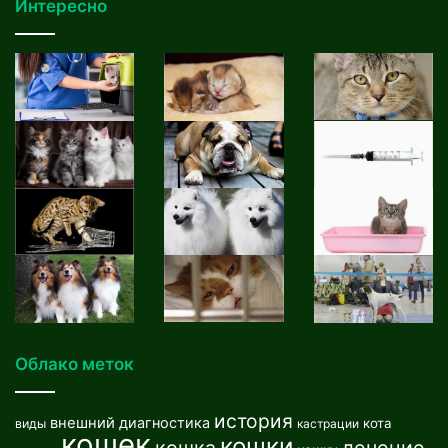
Интересно
Облако меток
история
внешний
диагностика
кота
виды
кастрации
кошек
кошки
кошка
лечение