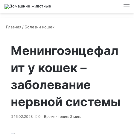
Switch
М
Главная
/
Болезни кошек
Менингоэнцефал
ит у кошек –
заболевание
нервной системы
16.02.2023
0
Время чтения: 3 мин.