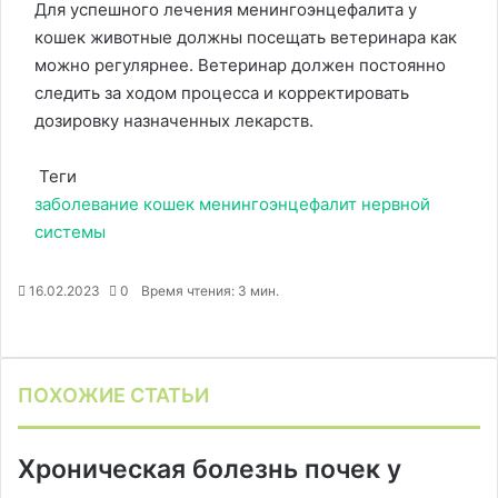
Для успешного лечения менингоэнцефалита у
кошек животные должны посещать ветеринара как
можно регулярнее. Ветеринар должен постоянно
следить за ходом процесса и корректировать
дозировку назначенных лекарств.
Теги
заболевание
кошек
менингоэнцефалит
нервной
системы
16.02.2023
0
Время чтения: 3 мин.
F
X
P
В
О
M
M
W
T
V
П
a
i
к
д
e
e
h
e
i
е
c
n
о
н
s
s
a
l
b
ч
ПОХОЖИЕ СТАТЬИ
e
t
н
о
s
s
t
e
e
а
b
e
т
к
e
e
s
g
r
т
o
r
а
л
n
n
A
r
а
Хроническая болезнь почек у
o
e
к
а
g
g
p
a
т
k
s
т
с
e
e
p
m
ь