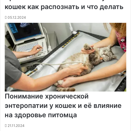
k
s
т
с
e
e
p
m
ь
кошек как распознать и что делать
t
е
с
r
r
н
05.12.2024
и
к
и
Понимание хронической
энтеропатии у кошек и её влияние
на здоровье питомца
21.11.2024