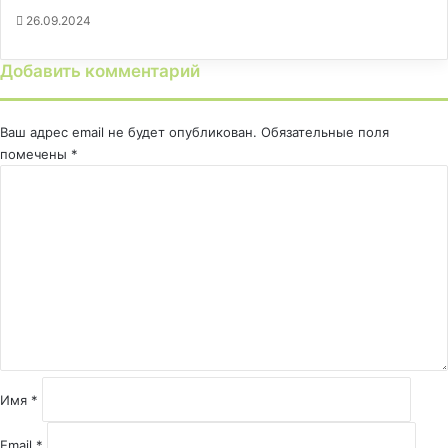
26.09.2024
Добавить комментарий
Ваш адрес email не будет опубликован.
Обязательные поля
помечены
*
К
о
м
м
е
н
т
а
р
и
й
Имя
*
*
Email
*