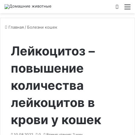
Switch
М
Главная
/
Болезни кошек
Лейкоцитоз –
повышение
количества
лейкоцитов в
крови у кошек
10.08.2022
0
Время чтения: 2 мин.