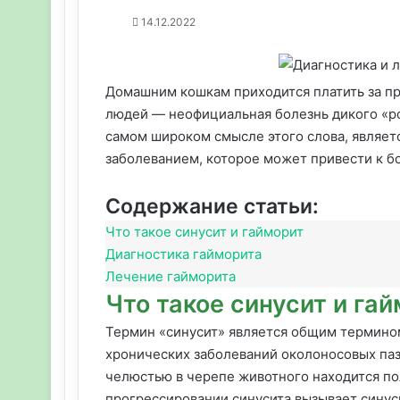
14.12.2022
Домашним кошкам приходится платить за пре
людей — неофициальная болезнь дикого «ро
самом широком смысле этого слова, являет
заболеванием, которое может привести к б
Содержание статьи:
Что такое синусит и гайморит
Диагностика гайморита
Лечение гайморита
Что такое синусит и га
Термин «синусит» является общим термино
хронических заболеваний околоносовых паз
челюстью в черепе животного находится пол
прогрессировании синусита вызывает синус