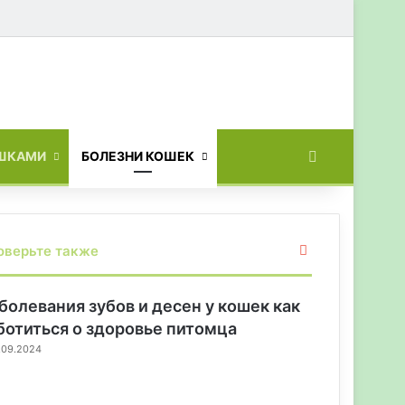
Искать
ОШКАМИ
БОЛЕЗНИ КОШЕК
З
оверьте также
а
к
р
болевания зубов и десен у кошек как
ы
ботиться о здоровье питомца
т
.09.2024
ь