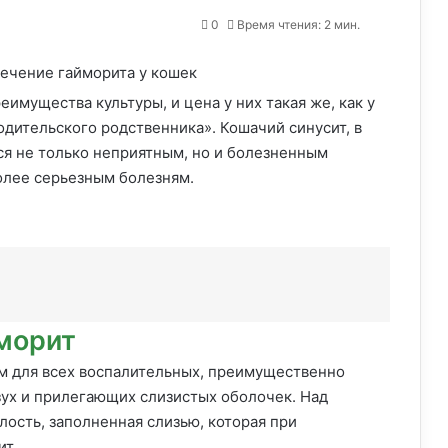
0
Время чтения: 2 мин.
имущества культуры, и цена у них такая же, как у
дительского родственника». Кошачий синусит, в
ся не только неприятным, но и болезненным
олее серьезным болезням.
йморит
м для всех воспалительных, преимущественно
ух и прилегающих слизистых оболочек. Над
ость, заполненная слизью, которая при
ит.