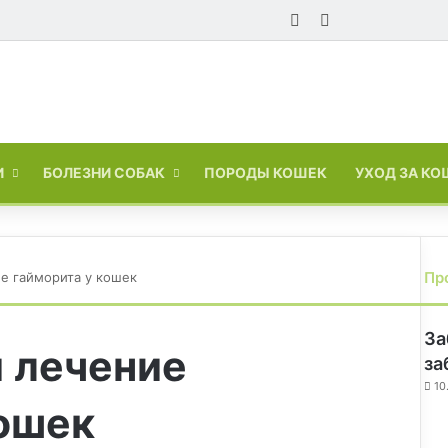
Войти
Switch skin
И
БОЛЕЗНИ СОБАК
ПОРОДЫ КОШЕК
УХОД ЗА К
Пр
е гайморита у кошек
За
и лечение
за
10
кошек