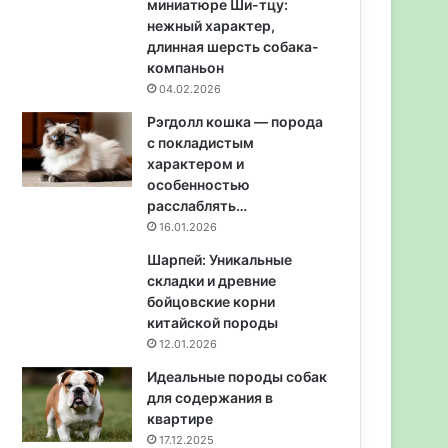
миниатюре Ши-тцу:
нежный характер,
длинная шерсть собака-
компаньон
04.02.2026
Рэгдолл кошка — порода
с покладистым
характером и
особенностью
расслаблять…
16.01.2026
Шарпей: Уникальные
складки и древние
бойцовские корни
китайской породы
12.01.2026
Идеальные породы собак
для содержания в
квартире
17.12.2025