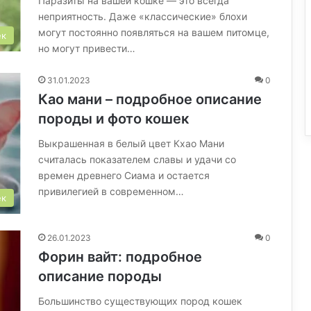
Паразиты на вашей кошке — это всегда
неприятность. Даже «классические» блохи
могут постоянно появляться на вашем питомце,
ек
но могут привести…
31.01.2023
0
Као мани – подробное описание
породы и фото кошек
Выкрашенная в белый цвет Кхао Мани
считалась показателем славы и удачи со
времен древнего Сиама и остается
привилегией в современном…
ек
26.01.2023
0
Форин вайт: подробное
описание породы
Большинство существующих пород кошек