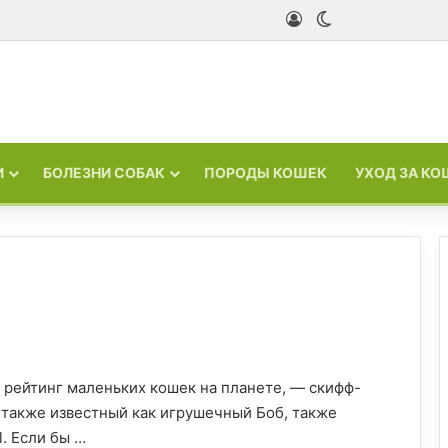
Войти
Switch skin
И
БОЛЕЗНИ СОБАК
ПОРОДЫ КОШЕК
УХОД ЗА К
 рейтинг маленьких кошек на планете, — скифф-
 также известный как игрушечный Боб, также
l. Если бы …