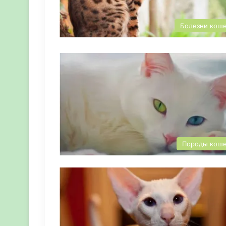
Болезни кош
Породы кош