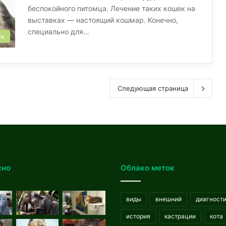
беспокойного питомца. Лечение таких кошек на
выставках — настоящий кошмар. Конечно,
специально для…
ек
Следующая страница
сно
Облако меток
виды
внешний
диагност
история
кастрации
кота