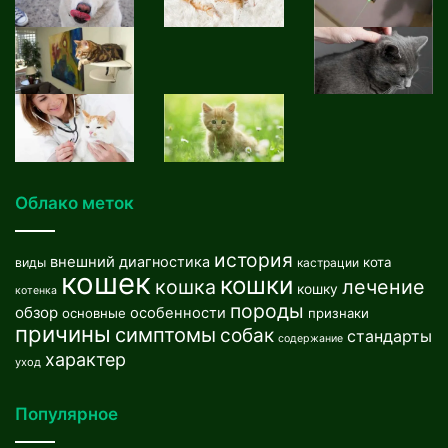
Облако меток
история
внешний
диагностика
кота
виды
кастрации
кошек
кошки
кошка
лечение
кошку
котенка
породы
обзор
особенности
основные
признаки
причины
симптомы
собак
стандарты
содержание
характер
уход
Популярное