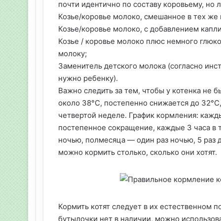
почти идентично по составу коровьему, но 
Козье/коровье молоко, смешанное в тех же
Козье/коровье молоко, с добавлением капли
Козье / коровье молоко плюс немного глюко
молоку;
Заменитель детского молока (согласно инс
нужно ребенку).
Важно следить за тем, чтобы у котенка не 
около 38°C, постепенно снижается до 32°C,
четвертой неделе. График кормления: кажды
постепенное сокращение, каждые 3 часа в т
ночью, полмесяца — один раз ночью, 5 раз 
можно кормить столько, сколько они хотят.
Кормить котят следует в их естественном п
бутылочки нет в наличии, можно использова