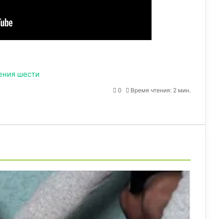
ения
шести
0
Время чтения: 2 мин.