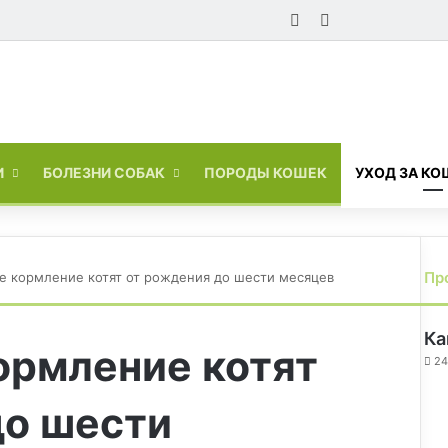
Войти
Switch skin
И
БОЛЕЗНИ СОБАК
ПОРОДЫ КОШЕК
УХОД ЗА К
Пр
е кормление котят от рождения до шести месяцев
Ка
ормление котят
24
до шести