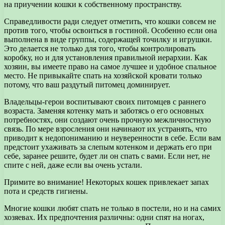
на приучении кошки к собственному пространству.
Справедливости ради следует отметить, что кошки совсем не
против того, чтобы освоиться в гостиной. Особенно если она
выполнена в виде группы, содержащей точилку и игрушки.
Это делается не только для того, чтобы контролировать
коробку, но и для установления правильной иерархии. Как
хозяин, вы имеете право на самое лучшее и удобное спальное
место. Не привыкайте спать на хозяйской кровати только
потому, что ваш раздутый питомец доминирует.
Владельцы-герои воспитывают своих питомцев с раннего
возраста. Заменяя котенку мать и заботясь о его основных
потребностях, они создают очень прочную межличностную
связь. По мере взросления они начинают их устранять, что
приводит к недопониманию и неуверенности в себе. Если вам
предстоит ухаживать за слепым котенком и держать его при
себе, заранее решите, будет ли он спать с вами. Если нет, не
спите с ней, даже если вы очень устали.
Примите во внимание! Некоторых кошек привлекает запах
пота и средств гигиены.
Многие кошки любят спать не только в постели, но и на самих
хозяевах. Их предпочтения различны: одни спят на ногах,