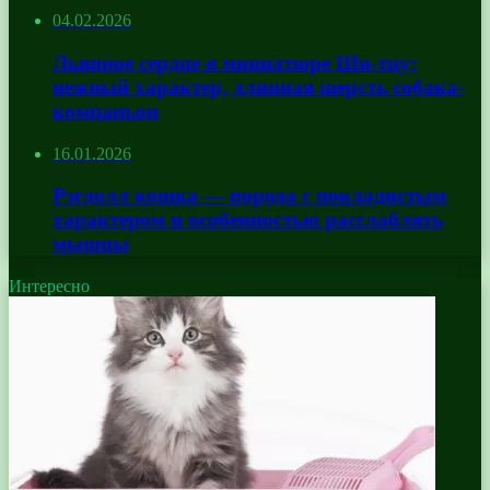
04.02.2026
Львиное сердце в миниатюре Ши-тцу:
нежный характер, длинная шерсть собака-
компаньон
16.01.2026
Рэгдолл кошка — порода с покладистым
характером и особенностью расслаблять
мышцы
Интересно