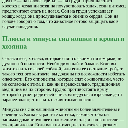
другие — на голове, третьи — на груди. Причина этого
кроется в желании хозяина почувствовать запах, если питомец
предпочитает спать на ногах. Сон на груди успокаивает
кошку, когда она прислушивается к биению сердца. Сон на
голове говорит о том, что животное готово защищать вас в
случае нападения.
Плюсы и минусы сна кошки в кровати
хозяина
Согласитесь, хозяева, которые спят со своими питомцами, не
думают об опасности. Необходимо найти баланс. Если вы
хотите спать со своей собакой, или если ее состояние требует
такого тесного контакта, вы должны по возможности избегать
опасности. Его оппоненты, которые спят с животными, часто
не согласны с этим, и, как ни парадоксально, традиционная
медицина на их стороне. Трудно противостоять врачу,
который пугает родителей списком недугов, а взрослые дети
заранее знают, что спать с животными опасно.
Минусы сна с домашними животными более значительны и
очевидны. Когда вы растите котенка, важно, чтобы он
занимал доминирующее положение в стае, и сон в постели —
это привилегия. Если ваш питомец не относится к резким