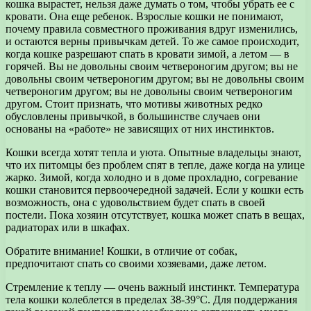
кошка вырастет, нельзя даже думать о том, чтобы убрать ее с
кровати. Она еще ребенок. Взрослые кошки не понимают,
почему правила совместного проживания вдруг изменились,
и остаются верны привычкам детей. То же самое происходит,
когда кошке разрешают спать в кровати зимой, а летом — в
горячей. Вы не довольны своим четвероногим другом; вы не
довольны своим четвероногим другом; вы не довольны своим
четвероногим другом; вы не довольны своим четвероногим
другом. Стоит признать, что мотивы животных редко
обусловлены привычкой, в большинстве случаев они
основаны на «работе» не зависящих от них инстинктов.
Кошки всегда хотят тепла и уюта. Опытные владельцы знают,
что их питомцы без проблем спят в тепле, даже когда на улице
жарко. Зимой, когда холодно и в доме прохладно, согревание
кошки становится первоочередной задачей. Если у кошки есть
возможность, она с удовольствием будет спать в своей
постели. Пока хозяин отсутствует, кошка может спать в вещах,
радиаторах или в шкафах.
Обратите внимание! Кошки, в отличие от собак,
предпочитают спать со своими хозяевами, даже летом.
Стремление к теплу — очень важный инстинкт. Температура
тела кошки колеблется в пределах 38-39°C. Для поддержания