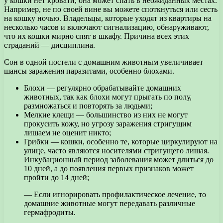
у кошки нет кровати, она может спать в неожиданных местах.
Например, не по своей вине вы можете споткнуться или сесть
на кошку ночью. Владельцы, которые уходят из квартиры на
несколько часов и включают сигнализацию, обнаруживают,
что их кошки мирно спят в шкафу. Причина всех этих
страданий — дисциплина.
Сон в одной постели с домашним животным увеличивает
шансы заражения паразитами, особенно блохами.
Блохи — регулярно обрабатывайте домашних
животных, так как блохи могут прыгать по полу,
размножаться и повторять за людьми;
Мелкие клещи — большинство из них не могут
прокусить кожу, но угрозу заражения стригущим
лишаем не оценит никто;
Грибки — кошки, особенно те, которые циркулируют на
улице, часто являются носителями стригущего лишая.
Инкубационный период заболевания может длиться до
10 дней, а до появления первых признаков может
пройти до 14 дней;
— Если игнорировать профилактическое лечение, то
домашние животные могут передавать различные
гермафродиты.