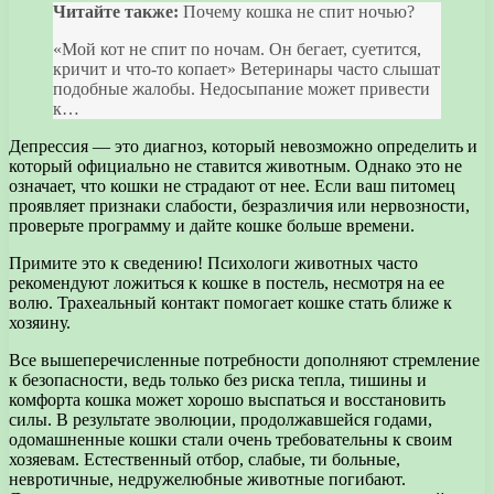
Читайте также:
Почему кошка не спит ночью?
«Мой кот не спит по ночам. Он бегает, суетится,
кричит и что-то копает» Ветеринары часто слышат
подобные жалобы. Недосыпание может привести
к…
Депрессия — это диагноз, который невозможно определить и
который официально не ставится животным. Однако это не
означает, что кошки не страдают от нее. Если ваш питомец
проявляет признаки слабости, безразличия или нервозности,
проверьте программу и дайте кошке больше времени.
Примите это к сведению! Психологи животных часто
рекомендуют ложиться к кошке в постель, несмотря на ее
волю. Трахеальный контакт помогает кошке стать ближе к
хозяину.
Все вышеперечисленные потребности дополняют стремление
к безопасности, ведь только без риска тепла, тишины и
комфорта кошка может хорошо выспаться и восстановить
силы. В результате эволюции, продолжавшейся годами,
одомашненные кошки стали очень требовательны к своим
хозяевам. Естественный отбор, слабые, ти больные,
невротичные, недружелюбные животные погибают.