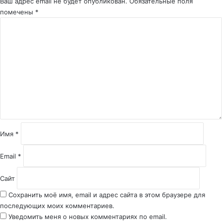
Ваш адрес email не будет опубликован.
Обязательные поля
помечены
*
К
о
м
м
е
н
т
а
р
и
й
Имя
*
*
Email
*
Сайт
Сохранить моё имя, email и адрес сайта в этом браузере для
последующих моих комментариев.
Уведомить меня о новых комментариях по email.