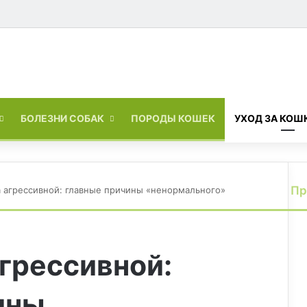
Войти
Switch skin
БОЛЕЗНИ СОБАК
ПОРОДЫ КОШЕК
УХОД ЗА КОШ
Пр
а агрессивной: главные причины «ненормального»
З
а
к
р
грессивной:
ы
т
ь
ины