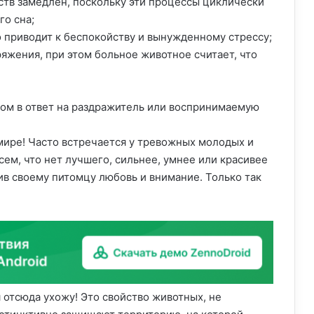
тв замедлен, поскольку эти процессы циклически
го сна;
 приводит к беспокойству и вынужденному стрессу;
яжения, при этом больное животное считает, что
ом в ответ на раздражитель или воспринимаемую
мире! Часто встречается у тревожных молодых и
сем, что нет лучшего, сильнее, умнее или красивее
в своему питомцу любовь и внимание. Только так
.
я отсюда ухожу! Это свойство животных, не