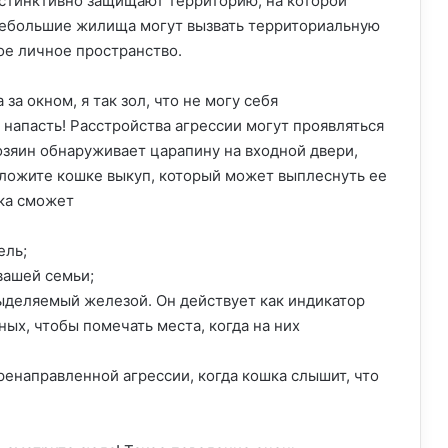
нстинктивно защищают территорию, на которой
 небольшие жилища могут вызвать территориальную
ое личное пространство.
за окном, я так зол, что не могу себя
 напасть! Расстройства агрессии могут проявляться
хозяин обнаруживает царапину на входной двери,
ложите кошке выкуп, который может выплеснуть ее
ка сможет
ель;
вашей семьи;
ыделяемый железой. Он действует как индикатор
ых, чтобы помечать места, когда на них
ренаправленной агрессии, когда кошка слышит, что