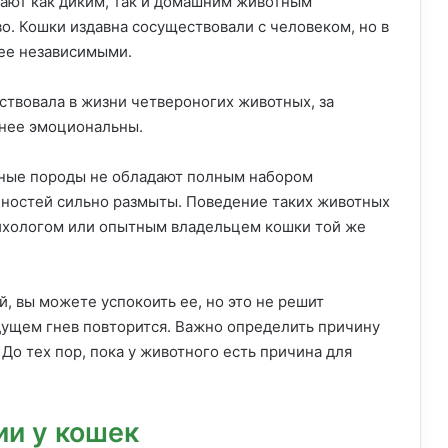
гают как диким, так и домашним животным
о. Кошки издавна сосуществовали с человеком, но в
лее независимыми.
ствовала в жизни четвероногих животных, за
нее эмоциональны.
нные породы не обладают полным набором
обностей сильно размыты. Поведение таких животных
ихологом или опытным владельцем кошки той же
й, вы можете успокоить ее, но это не решит
удущем гнев повторится. Важно определить причину
До тех пор, пока у животного есть причина для
ии у кошек