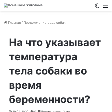
Switch
М
Главная
/
Продолжение рода собак
На что указывает
температура
тела собаки во
время
беременности?
29.04.2022
0
Время чтения: 3 мин.