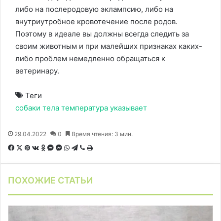
либо на послеродовую эклампсию, либо на
внутриутробное кровотечение после родов.
Поэтому в идеале вы должны всегда следить за
своим животным и при малейших признаках каких-
либо проблем немедленно обращаться к
ветеринару.
Теги
собаки
тела
температура
указывает
29.04.2022
0
Время чтения: 3 мин.
F
X
P
В
О
M
M
W
T
V
П
a
i
к
д
e
e
h
e
i
е
c
n
о
н
s
s
a
l
b
ч
ПОХОЖИЕ СТАТЬИ
e
t
н
о
s
s
t
e
e
а
b
e
т
к
e
e
s
g
r
т
o
r
а
л
n
n
A
r
а
o
e
к
а
g
g
p
a
т
k
s
т
с
e
e
p
m
ь