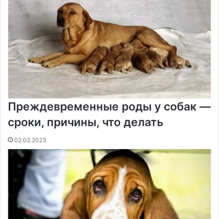
t
е
с
r
r
н
и
к
и
Преждевременные роды у собак —
сроки, причины, что делать
02.02.2023