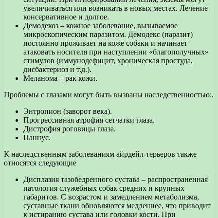
увеличиваться или возникать в новых местах. Лечение
консервативное и долгое.
Демодекоз – кожное заболевание, вызываемое
микроскопическим паразитом. Демодекс (паразит)
постоянно проживает на коже собаки и начинает
атаковать носителя при наступлении «благополучных»
стимулов (иммунодефицит, хроническая простуда,
дисбактериоз и т.д.).
Меланома – рак кожи.
Проблемы с глазами могут быть вызваны наследственностью:.
Энтропион (заворот века).
Прогрессивная атрофия сетчатки глаза.
Дистрофия роговицы глаза.
Паннус.
К наследственным заболеваниям айрдейл-терьеров также
относятся следующие
Дисплазия тазобедренного сустава – распространенная
патология служебных собак средних и крупных
габаритов. С возрастом и замедлением метаболизма,
суставные ткани обновляются медленнее, что приводит
к истиранию сустава или головки кости. При