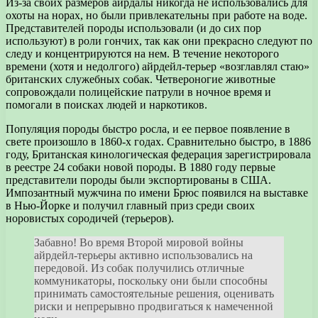
Из-за своих размеров айрдалы никогда не использовались для
охоты на норах, но были привлекательны при работе на воде.
Представителей породы использовали (и до сих пор
используют) в роли гончих, так как они прекрасно следуют по
следу и концентрируются на нем. В течение некоторого
времени (хотя и недолгого) айрдейл-терьер «возглавлял стаю»
британских служебных собак. Четвероногие животные
сопровождали полицейские патрули в ночное время и
помогали в поисках людей и наркотиков.
Популяция породы быстро росла, и ее первое появление в
свете произошло в 1860-х годах. Сравнительно быстро, в 1886
году, Британская кинологическая федерация зарегистрировала
в реестре 24 собаки новой породы. В 1880 году первые
представители породы были экспортированы в США.
Импозантный мужчина по имени Брюс появился на выставке
в Нью-Йорке и получил главный приз среди своих
норовистых сородичей (терьеров).
Забавно! Во время Второй мировой войны
айрдейл-терьеры активно использовались на
передовой. Из собак получились отличные
коммуникаторы, поскольку они были способны
принимать самостоятельные решения, оценивать
риски и непрерывно продвигаться к намеченной