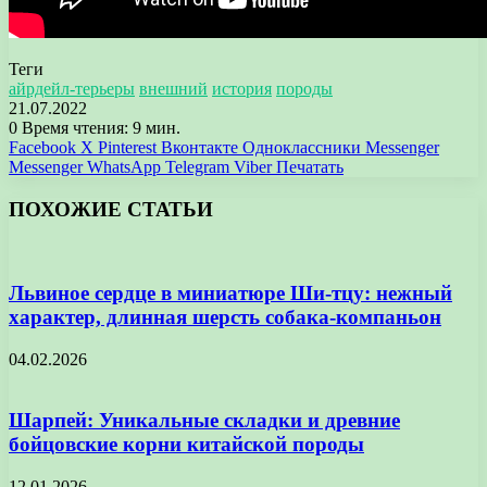
Теги
айрдейл-терьеры
внешний
история
породы
21.07.2022
0
Время чтения: 9 мин.
Facebook
X
Pinterest
Вконтакте
Одноклассники
Messenger
Messenger
WhatsApp
Telegram
Viber
Печатать
ПОХОЖИЕ СТАТЬИ
Львиное сердце в миниатюре Ши-тцу: нежный
характер, длинная шерсть собака-компаньон
04.02.2026
Шарпей: Уникальные складки и древние
бойцовские корни китайской породы
12.01.2026