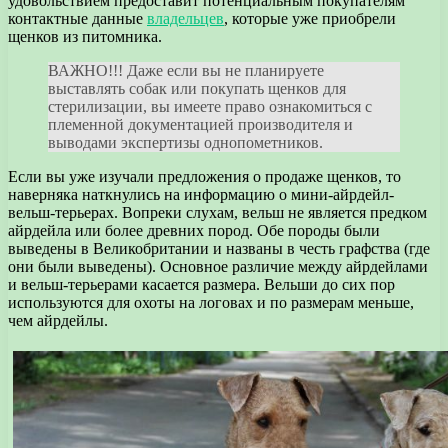
удовольствием предоставит потенциальным покупателям
контактные данные
владельцев
, которые уже приобрели
щенков из питомника.
ВАЖНО!!! Даже если вы не планируете
выставлять собак или покупать щенков для
стерилизации, вы имеете право ознакомиться с
племенной документацией производителя и
выводами экспертизы однопометников.
Если вы уже изучали предложения о продаже щенков, то
наверняка наткнулись на информацию о мини-айрдейл-
вельш-терьерах. Вопреки слухам, вельш не является предком
айрдейла или более древних пород. Обе породы были
выведены в Великобритании и названы в честь графства (где
они были выведены). Основное различие между айрдейлами
и вельш-терьерами касается размера. Вельши до сих пор
используются для охоты на логовах и по размерам меньше,
чем айрдейлы.