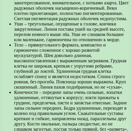
заинтересованное, внимательное, с нотками азарта. Цвет
радужных оболочек насыщенно-коричневый. Веки
плотно прилегающие, полностью пигментированные.
Светлая пигментация радужных оболочек недопустима.
Уши – треугольные, опущенные к голове, кончики
закругленные. Линия постава ушей на средней высоте,
перелом немного выше лба. Уши не слишком большие
или маленькие, гармоничны по отношению к морде.
Тело – прямоугольного формата, компактно и
гармонично сложенное с хорошо развитой
мускулатурой. Шея довольно длинная,
высокопоставленная с выраженным загривком. Грудная
клетка не широкая, крепкая с упругими ребрами,
глубиной до локтей. Удлиненная грудная клетка
ослабляет спину и является недостатком. Спина строго
ровная, без прогиба. Поясница хорошо выражена. Круп
скошенный. Линия пахов подобранная, но не «сухая».
Конечности – передние лапы очень сильные, лопатки
удлиненные, оттянутые к корпусу; локти прижаты к
грудине, предплечья, пясти и запястья отвесные. Задние
лапы сильнее передних. Бедра удлиненные, переходят в
колено под правильным углом. Скакательные суставы
крепкие и гибкие, направлены назад, параллельны друг
другу. Кисти овальные, пальцы сводистые, но не
слишком загнутые, постав только прямой, без «размета».