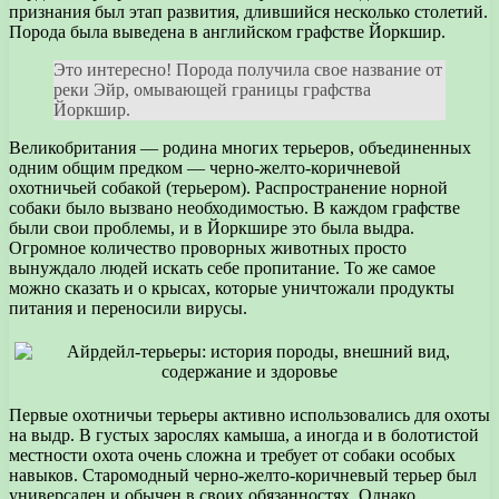
признания был этап развития, длившийся несколько столетий.
Порода была выведена в английском графстве Йоркшир.
Это интересно! Порода получила свое название от
реки Эйр, омывающей границы графства
Йоркшир.
Великобритания — родина многих терьеров, объединенных
одним общим предком — черно-желто-коричневой
охотничьей собакой (терьером). Распространение норной
собаки было вызвано необходимостью. В каждом графстве
были свои проблемы, и в Йоркшире это была выдра.
Огромное количество проворных животных просто
вынуждало людей искать себе пропитание. То же самое
можно сказать и о крысах, которые уничтожали продукты
питания и переносили вирусы.
Первые охотничьи терьеры активно использовались для охоты
на выдр. В густых зарослях камыша, а иногда и в болотистой
местности охота очень сложна и требует от собаки особых
навыков. Старомодный черно-желто-коричневый терьер был
универсален и обычен в своих обязанностях. Однако