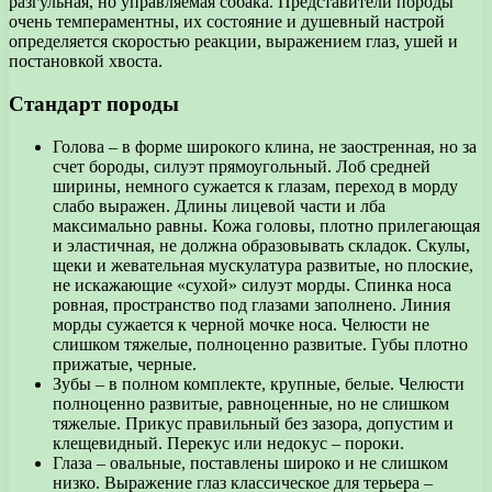
разгульная, но управляемая собака. Представители породы
очень темпераментны, их состояние и душевный настрой
определяется скоростью реакции, выражением глаз, ушей и
постановкой хвоста.
Стандарт породы
Голова – в форме широкого клина, не заостренная, но за
счет бороды, силуэт прямоугольный. Лоб средней
ширины, немного сужается к глазам, переход в морду
слабо выражен. Длины лицевой части и лба
максимально равны. Кожа головы, плотно прилегающая
и эластичная, не должна образовывать складок. Скулы,
щеки и жевательная мускулатура развитые, но плоские,
не искажающие «сухой» силуэт морды. Спинка носа
ровная, пространство под глазами заполнено. Линия
морды сужается к черной мочке носа. Челюсти не
слишком тяжелые, полноценно развитые. Губы плотно
прижатые, черные.
Зубы – в полном комплекте, крупные, белые. Челюсти
полноценно развитые, равноценные, но не слишком
тяжелые. Прикус правильный без зазора, допустим и
клещевидный. Перекус или недокус – пороки.
Глаза – овальные, поставлены широко и не слишком
низко. Выражение глаз классическое для терьера –