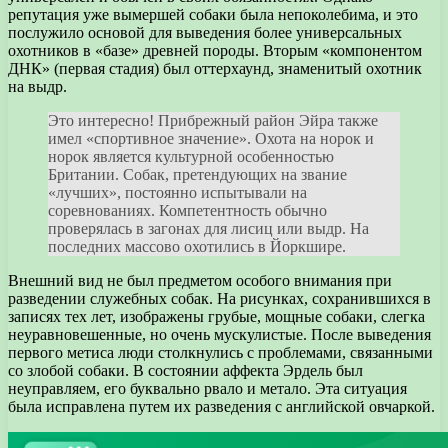
репутация уже вымершей собаки была непоколебима, и это
послужило основой для выведения более универсальных
охотников в «базе» древней породы. Вторым «компонентом
ДНК» (первая стадия) был оттерхаунд, знаменитый охотник
на выдр.
Это интересно! Прибрежный район Эйра также
имел «спортивное значение». Охота на норок и
норок является культурной особенностью
Британии. Собак, претендующих на звание
«лучших», постоянно испытывали на
соревнованиях. Компетентность обычно
проверялась в загонах для лисиц или выдр. На
последних массово охотились в Йоркшире.
Внешний вид не был предметом особого внимания при
разведении служебных собак. На рисунках, сохранившихся в
записях тех лет, изображены грубые, мощные собаки, слегка
неуравновешенные, но очень мускулистые. После выведения
первого метиса люди столкнулись с проблемами, связанными
со злобой собаки. В состоянии аффекта Эрдель был
неуправляем, его буквально рвало и метало. Эта ситуация
была исправлена путем их разведения с английской овчаркой.