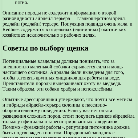
пятно.
Описание породы не содержит информации о второй
разновидности айрдейл-терьера — гладкошерстном эредл-
редлайн (редлайн) терьере. Популяция подвида очень мала, и
Redlines содержатся в отдельных (единичных) охотничьих
хозяйствах исключительно в рабочих целях.
Советы по выбору щенка
Потенциальные владельцы должны понимать, что за
внешностью маленькой собачки скрывается сила и мощь
настоящего охотника. Аирдалы были выведены для того,
чтобы загонять крупных хищников для работы на воде.
Представители породы выдерживают охоту на медведя.
Таким образом, эти собаки храбры и непоколебимы.
Опытные дрессировщики утверждают, что почти все метисы
и гибриды айрдейл-терьера склонны к пассивно-
оборонительному поведению. Если у вас нет опыта
разведения сложных пород, стоит покупать щенков айредейла
только у официально зарегистрированных заводчиков.
Помимо «бумажной работы», репутация питомника должна
быть подтверждена опытом. Порядочный заводчик с