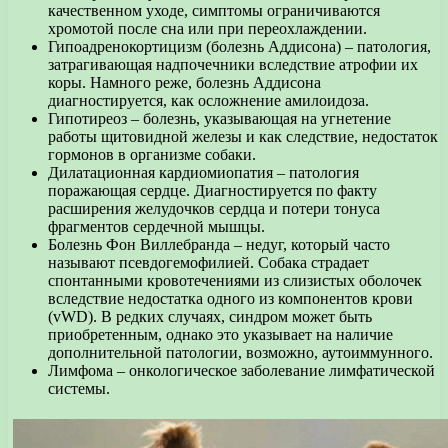
качественном уходе, симптомы ограничиваются
хромотой после сна или при переохлаждении.
Гипоадренокортицизм (болезнь Аддисона) – патология,
затрагивающая надпочечники вследствие атрофии их
коры. Намного реже, болезнь Аддисона
диагностируется, как осложнение амилоидоза.
Гипотиреоз – болезнь, указывающая на угнетение
работы щитовидной железы и как следствие, недостаток
гормонов в организме собаки.
Дилатационная кардиомиопатия – патология
поражающая сердце. Диагностируется по факту
расширения желудочков сердца и потери тонуса
фрагментов сердечной мышцы.
Болезнь Фон Виллебранда – недуг, который часто
называют псевдогемофилией. Собака страдает
спонтанными кровотечениями из слизистых оболочек
вследствие недостатка одного из компонентов крови
(vWD). В редких случаях, синдром может быть
приобретенным, однако это указывает на наличие
дополнительной патологии, возможно, аутоиммунного.
Лимфома – онкологическое заболевание лимфатической
системы.