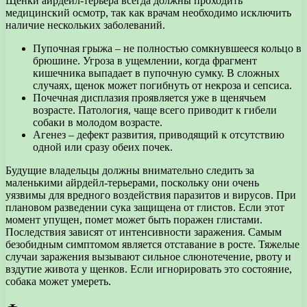
Щенки айрдейл-терьера всегда должны проходить
медицинский осмотр, так как врачам необходимо исключить
наличие нескольких заболеваний.
Пупочная грыжа – не полностью сомкнувшееся кольцо в
брюшине. Угроза в ущемлении, когда фрагмент
кишечника выпадает в пупочную сумку. В сложных
случаях, щенок может погибнуть от некроза и сепсиса.
Почечная дисплазия проявляется уже в щенячьем
возрасте. Патология, чаще всего приводит к гибели
собаки в молодом возрасте.
Агенез – дефект развития, приводящий к отсутствию
одной или сразу обеих почек.
Будущие владельцы должны внимательно следить за
маленькими айрдейл-терьерами, поскольку они очень
уязвимы для вредного воздействия паразитов и вирусов. При
плановом разведении сука защищена от глистов. Если этот
момент упущен, помет может быть поражен глистами.
Последствия зависят от интенсивности заражения. Самым
безобидным симптомом является отставание в росте. Тяжелые
случаи заражения вызывают сильное слюнотечение, рвоту и
вздутие живота у щенков. Если игнорировать это состояние,
собака может умереть.