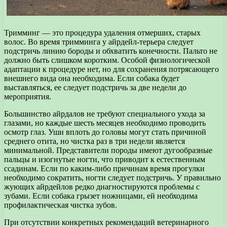
Тримминг — это процедура удаления отмерших, старых
волос. Во время тримминга у айрдейл-терьера следует
подстричь линию бороды и обхватить конечности. Пальто не
должно быть слишком коротким. Особой физиологической
адаптации к процедуре нет, но для сохранения потрясающего
внешнего вида она необходима. Если собака будет
выставляться, ее следует подстричь за две недели до
мероприятия.
Большинство айрдалов не требуют специального ухода за
глазами, но каждые шесть месяцев необходимо проводить
осмотр глаз. Уши вплоть до головы могут стать причиной
среднего отита, но чистка раз в три недели является
минимальной. Представители породы имеют дугообразные
пальцы и изогнутые ногти, что приводит к естественным
ссадинам. Если по каким-либо причинам время прогулки
необходимо сократить, ногти следует подстричь. У правильно
жующих айрдейлов редко диагностируются проблемы с
зубами. Если собака грызет ножницами, ей необходима
профилактическая чистка зубов.
При отсутствии конкретных рекомендаций ветеринарного