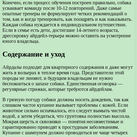
Конечно, если процесс обучения построен правильно, собака
усваивает команду после 10-12 повторений. Даже самые
опытные тренеры не формулируют четких рекомендаций о
том, как и когда тренировать, как поощрять и как наказывать.
Каждая собака нуждается в индивидуальном путешествии.
Если в семье есть дети, достигшие 14-летнего возраста,
дрессировку айрдейл-терьера можно оставить на усмотрение
юного владельца.
Содержание и уход
Айрдалы подходят для квартирного содержания и даже могут
жить в вольерах в теплое время года. Представители этой
породы не линяют, и будущим владельцам не нужно
беспокоиться о запахе собаки. Единственная оговорка —
регулярные стрижки, которые требуются айрдейлам.
В грязную погоду собаки должны носить дождевик, так как
слишком частое купание вызывает проблемы с кожей. Если
животное сильно испачкалось, его следует вымыть чистой
водой, а затем убедиться, что грунтовка полностью высохла.
Мокрая шерсть и сквозняки — понятия несовместимые и
гарантированно приводят к простудным заболеваниям.
Купание с шампунем должно проводиться не чаще четырех