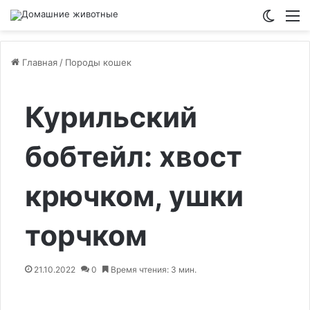
Switch
М
Главная
/
Породы кошек
Курильский
бобтейл: хвост
крючком, ушки
торчком
21.10.2022
0
Время чтения: 3 мин.