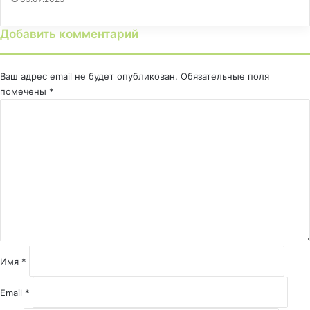
Добавить комментарий
Ваш адрес email не будет опубликован.
Обязательные поля
помечены
*
К
о
м
м
е
н
т
а
р
и
й
Имя
*
*
Email
*